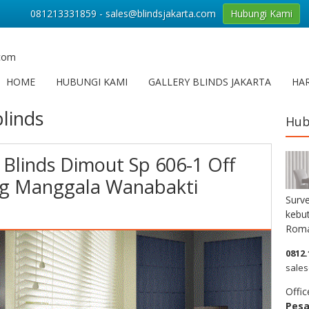
081213331859 - sales@blindsjakarta.com
Hubungi Kami
.com
HOME
HUBUNGI KAMI
GALLERY BLINDS JAKARTA
HAR
blinds
Hub
 Blinds Dimout Sp 606-1 Off
g Manggala Wanabakti
Surve
g
kebut
Roma
0812.
sales
Offic
Pes