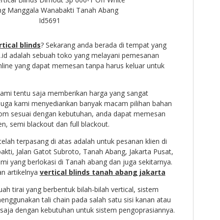
g Manggala Wanabakti Tanah Abang
Id5691
tical blinds
? Sekarang anda berada di tempat yang
.id adalah sebuah toko yang melayani pemesanan
online yang dapat memesan tanpa harus keluar untuk
s kami tentu saja memberikan harga yang sangat
u juga kami menyediankan banyak macam pilihan bahan
tom sesuai dengan kebutuhan, anda dapat memesan
n, semi blackout dan full blackout.
 telah terpasang di atas adalah untuk pesanan klien di
ti, Jalan Gatot Subroto, Tanah Abang, Jakarta Pusat,
ami yang berlokasi di Tanah abang dan juga sekitarnya.
an artikelnya
vertical blinds tanah abang jakarta
uah tirai yang berbentuk bilah-bilah vertical, sistem
nggunakan tali chain pada salah satu sisi kanan atau
an saja dengan kebutuhan untuk sistem pengoprasiannya.