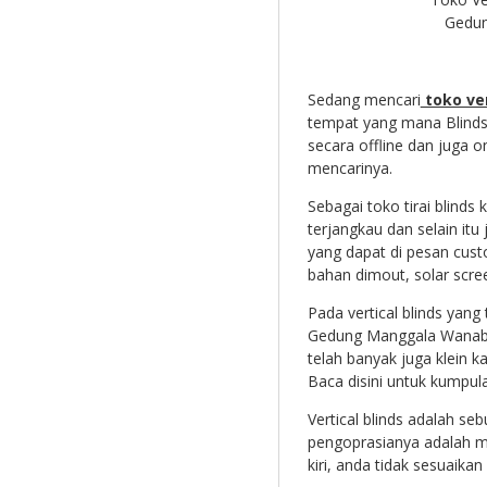
Gedun
Sedang mencari
toko ver
tempat yang mana Blinds
secara offline dan juga 
mencarinya.
Sebagai toko tirai blind
terjangkau dan selain it
yang dapat di pesan cus
bahan dimout, solar scree
Pada vertical blinds yang
Gedung Manggala Wanabak
telah banyak juga klein k
Baca disini untuk kumpul
Vertical blinds adalah seb
pengoprasianya adalah me
kiri, anda tidak sesuaik