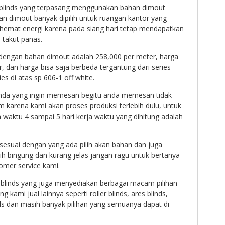
cal blinds yang terpasang menggunakan bahan dimout
n dimout banyak dipilih untuk ruangan kantor yang
 hemat energi karena pada siang hari tetap mendapatkan
 takut panas.
ds dengan bahan dimout adalah 258,000 per meter, harga
, dan harga bisa saja berbeda tergantung dari series
ies di atas sp 606-1 off white.
anda yang ingin memesan begitu anda memesan tidak
rim karena kami akan proses produksi terlebih dulu, untuk
aktu 4 sampai 5 hari kerja waktu yang dihitung adalah
sesuai dengan yang ada pilih akan bahan dan juga
ih bingung dan kurang jelas jangan ragu untuk bertanya
omer service kami.
ai blinds yang juga menyediakan berbagai macam pilihan
yang kami jual lainnya seperti roller blinds, ares blinds,
inds dan masih banyak pilihan yang semuanya dapat di