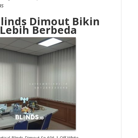
as
Blinds Dimout Bikin
Lebih Berbeda
rtical Blinds Dimout Sp 606-1 Off White