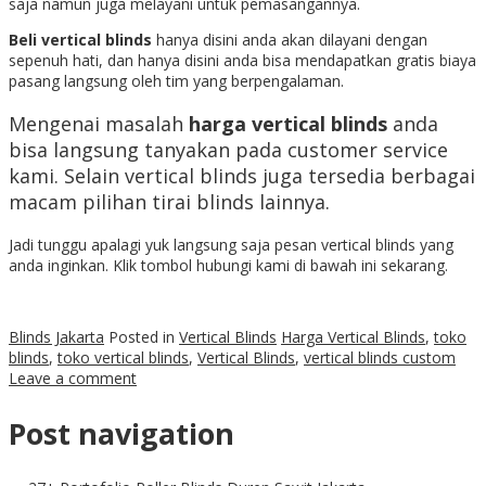
saja namun juga melayani untuk pemasangannya.
Beli vertical blinds
hanya disini anda akan dilayani dengan
sepenuh hati, dan hanya disini anda bisa mendapatkan gratis biaya
pasang langsung oleh tim yang berpengalaman.
Mengenai masalah
harga vertical blinds
anda
bisa langsung tanyakan pada customer service
kami. Selain vertical blinds juga tersedia berbagai
macam pilihan tirai blinds lainnya.
Jadi tunggu apalagi yuk langsung saja pesan vertical blinds yang
anda inginkan. Klik tombol hubungi kami di bawah ini sekarang.
Blinds Jakarta
Posted in
Vertical Blinds
Harga Vertical Blinds
,
toko
blinds
,
toko vertical blinds
,
Vertical Blinds
,
vertical blinds custom
Leave a comment
Post navigation