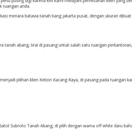
k perlu pusing lagi karena kini kami melayani pemesanan klien yang 
tuk ruangan anda.
okasi menara batavia tanah bang jakarta pusat, dengan ukuran dibuat
ora tanah abang, tirai di pasang untuk salah satu ruangan perkantora
 menjadi pilihan klien Kebon Kacang Raya, di pasang pada ruangan k
an Gatot Subroto Tanah Abang, di pilih dengan warna off white daru b