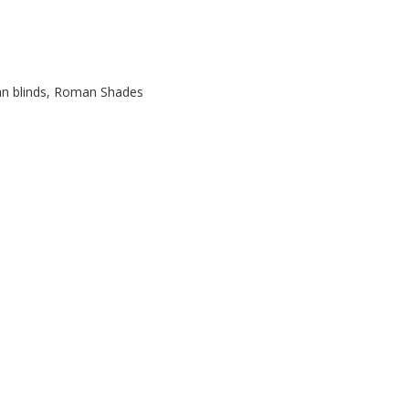
ian blinds, Roman Shades