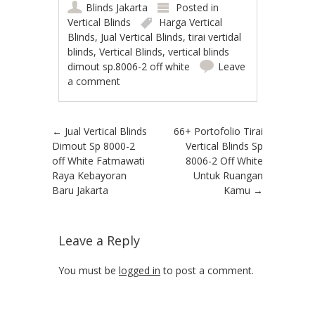
Blinds Jakarta
Posted in
Vertical Blinds
Harga Vertical
Blinds
,
Jual Vertical Blinds
,
tirai vertidal
blinds
,
Vertical Blinds
,
vertical blinds
dimout sp.8006-2 off white
Leave
a comment
Post navigation
←
Jual Vertical Blinds
66+ Portofolio Tirai
Dimout Sp 8000-2
Vertical Blinds Sp
off White Fatmawati
8006-2 Off White
Raya Kebayoran
Untuk Ruangan
Baru Jakarta
Kamu
→
Leave a Reply
You must be
logged in
to post a comment.