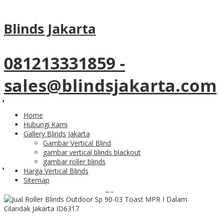
Tag Archives:
roller blinds solar
Blinds Jakarta
screen
081213331859 -
26
Jan
sales@blindsjakarta.com
Jual Roller Blinds
Outdoor Sp 90-03 Toast
Home
Hubungi Kami
MPR I Dalam Cilandak
Gallery Blinds Jakarta
Gambar Vertical Blind
gambar vertical blinds blackout
Jakarta
gambar roller blinds
Harga Vertical Blinds
Sitemap