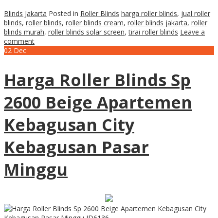
Blinds Jakarta
Posted in
Roller Blinds
harga roller blinds
,
jual roller
blinds
,
roller blinds
,
roller blinds cream
,
roller blinds jakarta
,
roller
blinds murah
,
roller blinds solar screen
,
tirai roller blinds
Leave a
comment
02
Dec
Harga Roller Blinds Sp
2600 Beige Apartemen
Kebagusan City
Kebagusan Pasar
Minggu