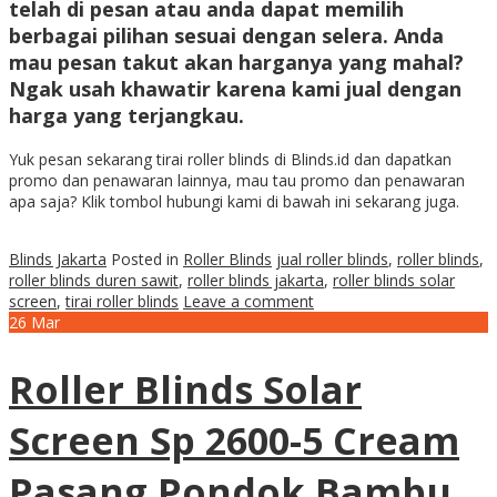
telah di pesan atau anda dapat memilih
berbagai pilihan sesuai dengan selera. Anda
mau pesan takut akan harganya yang mahal?
Ngak usah khawatir karena kami jual dengan
harga yang terjangkau.
Yuk pesan sekarang tirai roller blinds di Blinds.id dan dapatkan
promo dan penawaran lainnya, mau tau promo dan penawaran
apa saja? Klik tombol hubungi kami di bawah ini sekarang juga.
Blinds Jakarta
Posted in
Roller Blinds
jual roller blinds
,
roller blinds
,
roller blinds duren sawit
,
roller blinds jakarta
,
roller blinds solar
screen
,
tirai roller blinds
Leave a comment
26
Mar
Roller Blinds Solar
Screen Sp 2600-5 Cream
Pasang Pondok Bambu