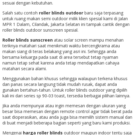
sesuai dengan kebutuhan.
Salah satu contoh
roller blinds outdoor
baru saja terpasang
untuk ruang makan semi outdoor milik klien spesial kami di Jalan
MPR 1 Dalam, Cilandak, Jakarta Selatan ini tampak cantik dengan
roller blinds outdoor sunscreen spesial.
Roller blinds sunscreen
atau solar screen mampu menahan
teriknya matahari saat menikmati waktu bercengkrama atau
makan siang di teras belakang yang asri ini. Sehingga anda
bersama keluarga pada saat di area tersebut tetap nyaman
namun tetap sehat karena anda tetap mendapatkan cahaya
matahari secara alami.
Menggunakan bahan khusus sehingga walaupun terkena khusus
dan panas secara langsung tidak mudah rusak, dapat anda
gunakan bertahun-tahun. Untuk roller blinds outdoor yang dipilih
kali ini dari series sp 90-03 toast, tersedia berbagai pilihan lainnya.
Jika anda mempunyai atau ingin memesan dengan ukuran yang
besar bisa memesan dengan remote control agar tidak berat pada
saat dioperasikan, atau anda juga bisa memilih sistem manual dan
di buat menjadi beberapa bagian seperti yang baru kami produksi.
Mengenai
harga roller blinds
outdoor maupun indoor tentu saja