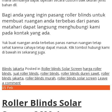
mana semuanya dapat dipesan secara custom baik ukuran jenis
bahan dll.
Bagi anda yang ingin pasang roller blinds untuk
membuat ruangan anda terbebas dari panas
matahari dapat langsung menghubungi kami
pada kontak yang ada.
Yuk buat ruangan anda terbebas panas namun ruangan tetap
sehat karena cahaya tetap dapat masuk. Klik tombol hubungi kami
di bawah ini sekarang juga.
Blinds Jakarta
Posted in
Roller blinds Solar Screen
harga roller
blinds
,
jual roller blinds
,
roller blinds
,
roller blinds duren sawit
,
roller
blinds jakarta
,
roller blinds murah
,
roller blinds solar screen
Leave
a comment
05
Feb
Roller Blinds Solar