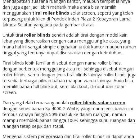
Mendapatkan suasana ruangan kantor, maupun tempat lainnya
dan juga agar jadi lebih menarik maka anda bisa memilih
menggunakan
tirai roller blinds
solar screen, seperti yang telah
terpasang untuk klien di Pondok Indah Plaza 2 Kebayoran Lama
Jakarta Selatan yang ada pada gambar di atas.
Untuk tirai
roller blinds
sendiri adalah tirai dengan model kain
lebar yang dioperasikan dengan cara menggulung ke atas, yang
mana hal ini sangat simple digunakan untuk kantor maupun rumah
tinggal yang tentunya dapat disesuaikan dengan kebutuhan.
Tirai blinds lebih familiar di sebut dengan nama roller blinds,
dengan berbentuk menggulung atau roll sehingga disebut dengan
roller blinds, sama dengan jenis tirai blinds lainnya roller blinds juga
tersedia berbagai pilihan bahan maupun warna lainnya. Anda bisa
memilih bahan full blackout, semi blackout, dimout dan solar
screen.
Dan yang telah terpasang adalah
roller blinds solar screen
dengan series bahan
Sp 4000-2 White, yang mana jenis bahan ini
tembus cahaya hingga 50% masuk ke dalam ruangan, namun
mampu memblok panas hingga 100% sehingga suhu ruangan dan
ruangan tetap sejuk dan stabil.
Mengenai sistem pengorasian dari tirai roller blinds ini dapat anda