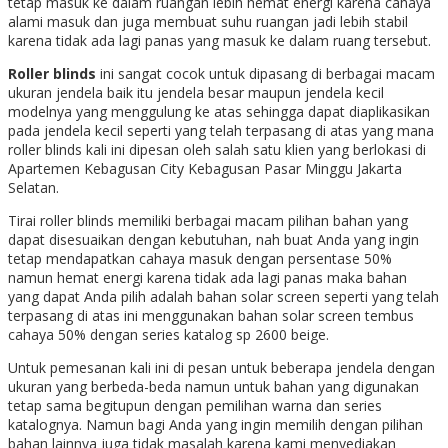
tetap masuk ke dalam ruangan lebih hemat energi karena cahaya
alami masuk dan juga membuat suhu ruangan jadi lebih stabil
karena tidak ada lagi panas yang masuk ke dalam ruang tersebut.
Roller blinds
ini sangat cocok untuk dipasang di berbagai macam
ukuran jendela baik itu jendela besar maupun jendela kecil
modelnya yang menggulung ke atas sehingga dapat diaplikasikan
pada jendela kecil seperti yang telah terpasang di atas yang mana
roller blinds kali ini dipesan oleh salah satu klien yang berlokasi di
Apartemen Kebagusan City Kebagusan Pasar Minggu Jakarta
Selatan.
Tirai roller blinds memiliki berbagai macam pilihan bahan yang
dapat disesuaikan dengan kebutuhan, nah buat Anda yang ingin
tetap mendapatkan cahaya masuk dengan persentase 50%
namun hemat energi karena tidak ada lagi panas maka bahan
yang dapat Anda pilih adalah bahan solar screen seperti yang telah
terpasang di atas ini menggunakan bahan solar screen tembus
cahaya 50% dengan series katalog sp 2600 beige.
Untuk pemesanan kali ini di pesan untuk beberapa jendela dengan
ukuran yang berbeda-beda namun untuk bahan yang digunakan
tetap sama begitupun dengan pemilihan warna dan series
katalognya. Namun bagi Anda yang ingin memilih dengan pilihan
bahan lainnya juga tidak masalah karena kami menyediakan