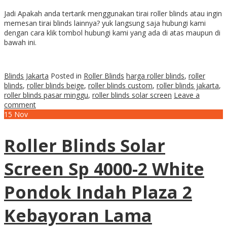
Jadi Apakah anda tertarik menggunakan tirai roller blinds atau ingin
memesan tirai blinds lainnya? yuk langsung saja hubungi kami
dengan cara klik tombol hubungi kami yang ada di atas maupun di
bawah ini.
Blinds Jakarta
Posted in
Roller Blinds
harga roller blinds
,
roller
blinds
,
roller blinds beige
,
roller blinds custom
,
roller blinds jakarta
,
roller blinds pasar minggu
,
roller blinds solar screen
Leave a
comment
15
Nov
Roller Blinds Solar
Screen Sp 4000-2 White
Pondok Indah Plaza 2
Kebayoran Lama