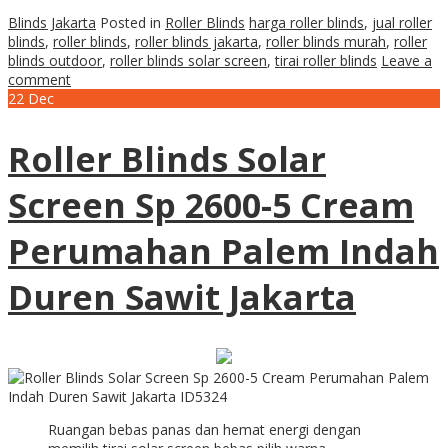
Blinds Jakarta
Posted in
Roller Blinds
harga roller blinds
,
jual roller
blinds
,
roller blinds
,
roller blinds jakarta
,
roller blinds murah
,
roller
blinds outdoor
,
roller blinds solar screen
,
tirai roller blinds
Leave a
comment
22
Dec
Roller Blinds Solar
Screen Sp 2600-5 Cream
Perumahan Palem Indah
Duren Sawit Jakarta
Ruangan bebas panas dan hemat energi dengan