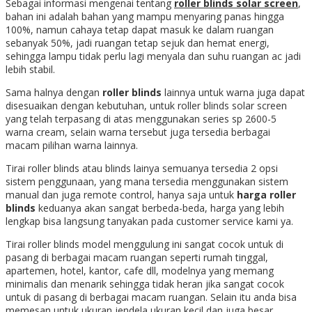
Sebagai informasi mengenai tentang
roller blinds solar screen
,
bahan ini adalah bahan yang mampu menyaring panas hingga
100%, namun cahaya tetap dapat masuk ke dalam ruangan
sebanyak 50%, jadi ruangan tetap sejuk dan hemat energi,
sehingga lampu tidak perlu lagi menyala dan suhu ruangan ac jadi
lebih stabil.
Sama halnya dengan
roller blinds
lainnya untuk warna juga dapat
disesuaikan dengan kebutuhan, untuk roller blinds solar screen
yang telah terpasang di atas menggunakan series sp 2600-5
warna cream, selain warna tersebut juga tersedia berbagai
macam pilihan warna lainnya.
Tirai roller blinds atau blinds lainya semuanya tersedia 2 opsi
sistem penggunaan, yang mana tersedia menggunakan sistem
manual dan juga remote control, hanya saja untuk
harga roller
blinds
keduanya akan sangat berbeda-beda, harga yang lebih
lengkap bisa langsung tanyakan pada customer service kami ya.
Tirai roller blinds model menggulung ini sangat cocok untuk di
pasang di berbagai macam ruangan seperti rumah tinggal,
apartemen, hotel, kantor, cafe dll, modelnya yang memang
minimalis dan menarik sehingga tidak heran jika sangat cocok
untuk di pasang di berbagai macam ruangan. Selain itu anda bisa
memesan untuk ukuran jendela ukuran kecil dan juga besar.