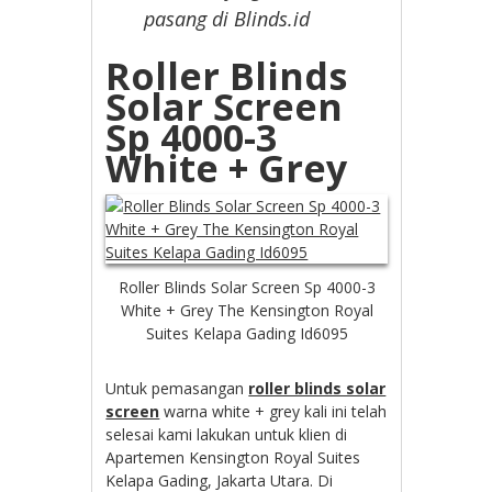
pasang di Blinds.id
Roller Blinds
Solar Screen
Sp 4000-3
White + Grey
Roller Blinds Solar Screen Sp 4000-3
White + Grey The Kensington Royal
Suites Kelapa Gading Id6095
Untuk pemasangan
roller blinds solar
screen
warna white + grey kali ini telah
selesai kami lakukan untuk klien di
Apartemen Kensington Royal Suites
Kelapa Gading, Jakarta Utara. Di