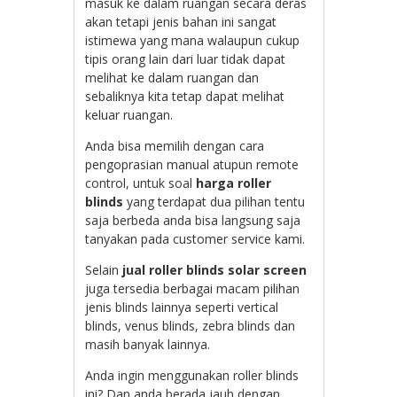
masuk ke dalam ruangan secara deras
akan tetapi jenis bahan ini sangat
istimewa yang mana walaupun cukup
tipis orang lain dari luar tidak dapat
melihat ke dalam ruangan dan
sebaliknya kita tetap dapat melihat
keluar ruangan.
Anda bisa memilih dengan cara
pengoprasian manual atupun remote
control, untuk soal
harga roller
blinds
yang terdapat dua pilihan tentu
saja berbeda anda bisa langsung saja
tanyakan pada customer service kami.
Selain
jual roller blinds solar screen
juga tersedia berbagai macam pilihan
jenis blinds lainnya seperti vertical
blinds, venus blinds, zebra blinds dan
masih banyak lainnya.
Anda ingin menggunakan roller blinds
ini? Dan anda berada jauh dengan