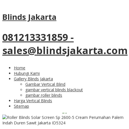
Tag Archives:
roller blinds
Blinds Jakarta
cream
081213331859 -
22
Dec
sales@blindsjakarta.com
Roller Blinds Solar
Screen Sp 2600-5 Cream
Home
Hubungi Kami
Perumahan Palem Indah
Gallery Blinds Jakarta
Gambar Vertical Blind
gambar vertical blinds blackout
Duren Sawit Jakarta
gambar roller blinds
Harga Vertical Blinds
Sitemap