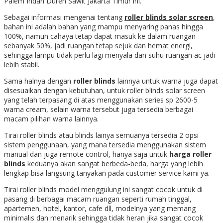
Palem Indah Duren Sawit Jakarta Timur ini.
Sebagai informasi mengenai tentang
roller blinds solar screen
,
bahan ini adalah bahan yang mampu menyaring panas hingga
100%, namun cahaya tetap dapat masuk ke dalam ruangan
sebanyak 50%, jadi ruangan tetap sejuk dan hemat energi,
sehingga lampu tidak perlu lagi menyala dan suhu ruangan ac jadi
lebih stabil.
Sama halnya dengan
roller blinds
lainnya untuk warna juga dapat
disesuaikan dengan kebutuhan, untuk roller blinds solar screen
yang telah terpasang di atas menggunakan series sp 2600-5
warna cream, selain warna tersebut juga tersedia berbagai
macam pilihan warna lainnya.
Tirai roller blinds atau blinds lainya semuanya tersedia 2 opsi
sistem penggunaan, yang mana tersedia menggunakan sistem
manual dan juga remote control, hanya saja untuk
harga roller
blinds
keduanya akan sangat berbeda-beda, harga yang lebih
lengkap bisa langsung tanyakan pada customer service kami ya.
Tirai roller blinds model menggulung ini sangat cocok untuk di
pasang di berbagai macam ruangan seperti rumah tinggal,
apartemen, hotel, kantor, cafe dll, modelnya yang memang
minimalis dan menarik sehingga tidak heran jika sangat cocok