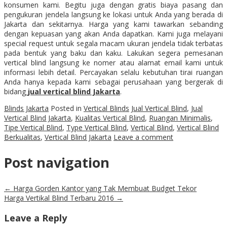
konsumen kami. Begitu juga dengan gratis biaya pasang dan
pengukuran jendela langsung ke lokasi untuk Anda yang berada di
Jakarta dan sekitarnya. Harga yang kami tawarkan sebanding
dengan kepuasan yang akan Anda dapatkan. Kami juga melayani
special request untuk segala macam ukuran jendela tidak terbatas
pada bentuk yang baku dan kaku. Lakukan segera pemesanan
vertical blind langsung ke nomer atau alamat email kami untuk
informasi lebih detail. Percayakan selalu kebutuhan tirai ruangan
Anda hanya kepada kami sebagai perusahaan yang bergerak di
bidang
jual vertical blind Jakarta
.
Blinds Jakarta
Posted in
Vertical Blinds
Jual Vertical Blind
,
Jual
Vertical Blind Jakarta
,
Kualitas Vertical Blind
,
Ruangan Minimalis
,
Tipe Vertical Blind
,
Type Vertical Blind
,
Vertical Blind
,
Vertical Blind
Berkualitas
,
Vertical Blind Jakarta
Leave a comment
Post navigation
←
Harga Gorden Kantor yang Tak Membuat Budget Tekor
Harga Vertikal Blind Terbaru 2016
→
Leave a Reply