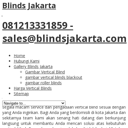
Blinds Jakarta
Jual Vertical Blind Jakarta
Terbaru dan Terlengkap
081213331859 -
sales@blindsjakarta.com
Home
Hubungi Kami
Tempat Jual Vertical
Gallery Blinds Jakarta
Gambar Vertical Blind
Blind Jakarta
gambar vertical blinds blackout
gambar roller blinds
Harga Vertical Blinds
Sitemap
Jual vertical blind Jakarta
dengan kualitas terbaik untuk semua
kebutuhan Anda. Kami memberikan jasa pelayanan terbaik untuk
segala macam service dan pengadaan vertical blind sesuai dengan
yang Anda inginkan. Bagi Anda yang berdomisili di kota Jakarta dan
sekitarnya team kami akan senang hati datang dan berkunjung
langsung untuk membantu Anda mencari solusi atas kebutuhan