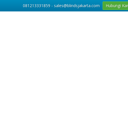
081213331859 - sales@blindsjakarta.com
Hubungi Ka
23
Aug