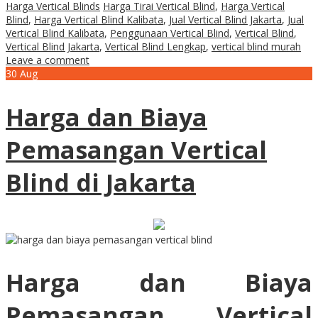
Harga Vertical Blinds
Harga Tirai Vertical Blind
,
Harga Vertical
Blind
,
Harga Vertical Blind Kalibata
,
Jual Vertical Blind Jakarta
,
Jual
Vertical Blind Kalibata
,
Penggunaan Vertical Blind
,
Vertical Blind
,
Vertical Blind Jakarta
,
Vertical Blind Lengkap
,
vertical blind murah
Leave a comment
30
Aug
Harga dan Biaya
Pemasangan Vertical
Blind di Jakarta
Harga dan Biaya
Pemasangan Vertical