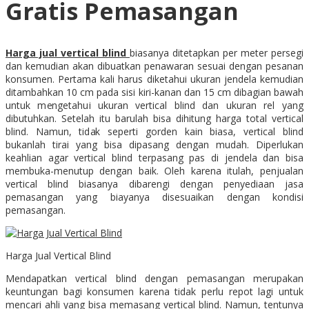
Gratis Pemasangan
H
arga jual vertical blind
biasanya ditetapkan per meter persegi
dan kemudian akan dibuatkan penawaran sesuai dengan pesanan
konsumen. Pertama kali harus diketahui ukuran jendela kemudian
ditambahkan 10 cm pada sisi kiri-kanan dan 15 cm dibagian bawah
untuk mengetahui ukuran vertical blind dan ukuran rel yang
dibutuhkan. Setelah itu barulah bisa dihitung harga total vertical
blind. Namun, tidak seperti gorden kain biasa, vertical blind
bukanlah tirai yang bisa dipasang dengan mudah. Diperlukan
keahlian agar vertical blind terpasang pas di jendela dan bisa
membuka-menutup dengan baik. Oleh karena itulah, penjualan
vertical blind biasanya dibarengi dengan penyediaan jasa
pemasangan yang biayanya disesuaikan dengan kondisi
pemasangan.
Harga Jual Vertical Blind
Mendapatkan vertical blind dengan pemasangan merupakan
keuntungan bagi konsumen karena tidak perlu repot lagi untuk
mencari ahli yang bisa memasang vertical blind. Namun, tentunya