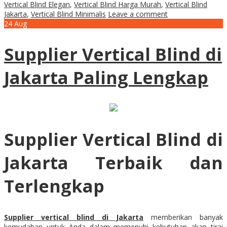
Vertical Blind Elegan
,
Vertical Blind Harga Murah
,
Vertical Blind
Jakarta
,
Vertical Blind Minimalis
Leave a comment
24
Aug
Supplier Vertical Blind di
Jakarta Paling Lengkap
Supplier Vertical Blind di
Jakarta Terbaik
dan
Terlengkap
Supplier vertical blind di Jakarta
memberikan banyak
kemudahan untuk Anda dalam memenuhi kebutuhan akan tirai