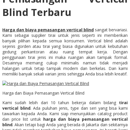
Blind Terbaru
Harga dan biaya pemasangan vertical blind
sangat bervariasi.
Kami sebagai supplier tirai untuk jenis seperti ini memberikan
banyak pilihan kepada semua konsumen. Vertical blind adalah
sejenis gorden atau tirai yang biasa digunakan untuk kebutuhan
gedung perkantoran atau ruang tempat kerja. Dengan
penggunaan tirai jenis ini maka ruangan akan tampak formal.
Desainnya memang cukup minimalis namun tidak menjadi
halangan untuk tetap tampak modern dan berkelas. Dan kami
memiliki banyak sekali varian jenis sehingga Anda bisa lebih kreatif.
Harga dan Biaya Pemasangan Vertical Blind
Kami sudah lebih dari 10 tahun bekerja dalam bidang
tirai
vertical blind
. Ada puluhan jenis, type dan seri yang bisa kami
tawarkan kepada Anda. Kami siap menunjukkan catalog product
dan price list untuk
harga dan biaya pemasangan vertical
blind
. Akan tetapi bagi Anda yang berada di Jakarta dan sekitarnya