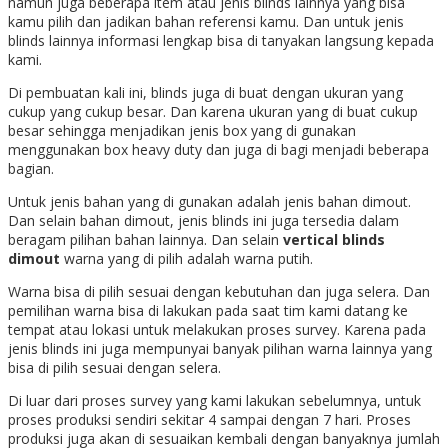
namun juga beberapa item atau jenis blinds lainnya yang bisa
kamu pilih dan jadikan bahan referensi kamu. Dan untuk jenis
blinds lainnya informasi lengkap bisa di tanyakan langsung kepada
kami.
Di pembuatan kali ini, blinds juga di buat dengan ukuran yang
cukup yang cukup besar. Dan karena ukuran yang di buat cukup
besar sehingga menjadikan jenis box yang di gunakan
menggunakan box heavy duty dan juga di bagi menjadi beberapa
bagian.
Untuk jenis bahan yang di gunakan adalah jenis bahan dimout.
Dan selain bahan dimout, jenis blinds ini juga tersedia dalam
beragam pilihan bahan lainnya. Dan selain
vertical blinds
dimout
warna yang di pilih adalah warna putih.
Warna bisa di pilih sesuai dengan kebutuhan dan juga selera. Dan
pemilihan warna bisa di lakukan pada saat tim kami datang ke
tempat atau lokasi untuk melakukan proses survey. Karena pada
jenis blinds ini juga mempunyai banyak pilihan warna lainnya yang
bisa di pilih sesuai dengan selera.
Di luar dari proses survey yang kami lakukan sebelumnya, untuk
proses produksi sendiri sekitar 4 sampai dengan 7 hari. Proses
produksi juga akan di sesuaikan kembali dengan banyaknya jumlah