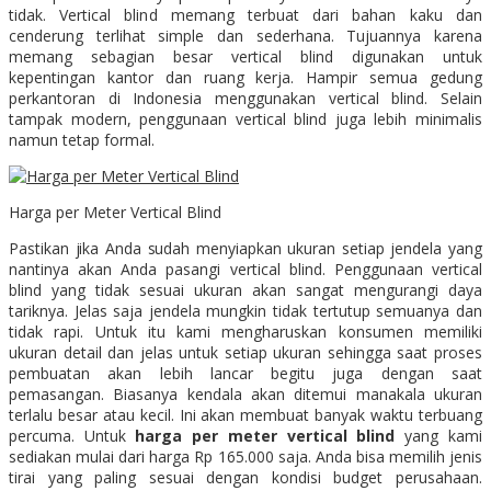
tidak. Vertical blind memang terbuat dari bahan kaku dan
cenderung terlihat simple dan sederhana. Tujuannya karena
memang sebagian besar vertical blind digunakan untuk
kepentingan kantor dan ruang kerja. Hampir semua gedung
perkantoran di Indonesia menggunakan vertical blind. Selain
tampak modern, penggunaan vertical blind juga lebih minimalis
namun tetap formal.
Harga per Meter Vertical Blind
Pastikan jika Anda sudah menyiapkan ukuran setiap jendela yang
nantinya akan Anda pasangi vertical blind. Penggunaan vertical
blind yang tidak sesuai ukuran akan sangat mengurangi daya
tariknya. Jelas saja jendela mungkin tidak tertutup semuanya dan
tidak rapi. Untuk itu kami mengharuskan konsumen memiliki
ukuran detail dan jelas untuk setiap ukuran sehingga saat proses
pembuatan akan lebih lancar begitu juga dengan saat
pemasangan. Biasanya kendala akan ditemui manakala ukuran
terlalu besar atau kecil. Ini akan membuat banyak waktu terbuang
percuma. Untuk
harga per meter vertical blind
yang kami
sediakan mulai dari harga Rp 165.000 saja. Anda bisa memilih jenis
tirai yang paling sesuai dengan kondisi budget perusahaan.