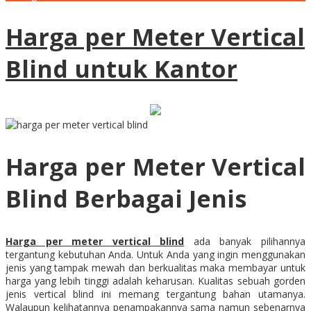
Harga per Meter Vertical
Blind untuk Kantor
Harga per Meter Vertical
Blind Berbagai Jenis
Harga per meter vertical blind
ada banyak pilihannya
tergantung kebutuhan Anda. Untuk Anda yang ingin menggunakan
jenis yang tampak mewah dan berkualitas maka membayar untuk
harga yang lebih tinggi adalah keharusan. Kualitas sebuah gorden
jenis vertical blind ini memang tergantung bahan utamanya.
Walaupun kelihatannya penampakannya sama namun sebenarnya