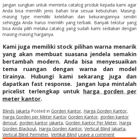
Jangan sungkan untuk meminta catalog produk kepada kami agar
Anda bisa memilih jenis bahan tirai sesuai kebutuhan. Masing-
masing type memiliki kelebihan dan kekurangannya sendiri
sehingga Anda harus memilih yang terbaik. Banyak tekstur yang
bisa Anda pilih melalui catalog yang sudah kami sediakan dengan
masing-masing harganya.
Kami juga memiliki stock pilihan warna menarik
yang akan membuat suasana jendela semakin
bertambah modern. Anda bisa menyesuaikan
tema ruangan dengan warna dan model
tirainya. Hubungi kami sekarang juga dan
dapatkan fast response. Jangan lupa mintalah
pricelist terlengkap untuk
harga gorden per
meter kantor
.
Blinds Jakarta
Posted in
Gorden Kantor
,
Harga Gorden Kantor
,
Harga Gorden per Meter Kantor
Gorden Kantor
,
gorden kantor
dimout
,
gorden kantor jakarta
,
Gorden Kantor Per Meter
,
Harga
Gorden Blackout
,
Harga Gorden Kantor
,
Vertical Blind Jakarta
,
Vertical Blind Permeter
,
Vertikal Blind
Leave a comment