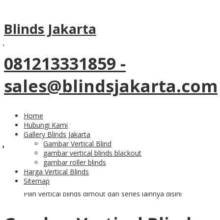
Tag Archives:
Vertical Blind
Blinds Jakarta
Jakarta
081213331859 -
21
Mar
sales@blindsjakarta.com
Gambar Vertical Blinds
Dimout Klien Menteng
Home
Hubungi Kami
Jakarta Pusat
Gallery Blinds Jakarta
Gambar Vertical Blind
gambar vertical blinds blackout
gambar roller blinds
Harga Vertical Blinds
Sitemap
Pilih vertical blinds dimout dan series lainnya disini