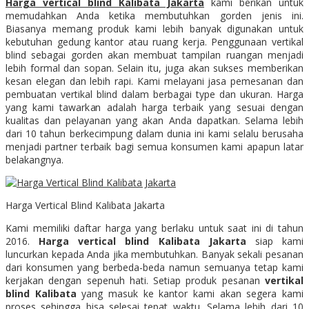
Harga vertical blind Kalibata Jakarta
kami berikan untuk
memudahkan Anda ketika membutuhkan gorden jenis ini.
Biasanya memang produk kami lebih banyak digunakan untuk
kebutuhan gedung kantor atau ruang kerja. Penggunaan vertikal
blind sebagai gorden akan membuat tampilan ruangan menjadi
lebih formal dan sopan. Selain itu, juga akan sukses memberikan
kesan elegan dan lebih rapi. Kami melayani jasa pemesanan dan
pembuatan vertikal blind dalam berbagai type dan ukuran. Harga
yang kami tawarkan adalah harga terbaik yang sesuai dengan
kualitas dan pelayanan yang akan Anda dapatkan. Selama lebih
dari 10 tahun berkecimpung dalam dunia ini kami selalu berusaha
menjadi partner terbaik bagi semua konsumen kami apapun latar
belakangnya.
Harga Vertical Blind Kalibata Jakarta
Kami memiliki daftar harga yang berlaku untuk saat ini di tahun
2016.
Harga vertical blind Kalibata Jakarta
siap kami
luncurkan kepada Anda jika membutuhkan. Banyak sekali pesanan
dari konsumen yang berbeda-beda namun semuanya tetap kami
kerjakan dengan sepenuh hati. Setiap produk pesanan
vertikal
blind Kalibata
yang masuk ke kantor kami akan segera kami
proses sehingga bisa selesai tepat waktu. Selama lebih dari 10