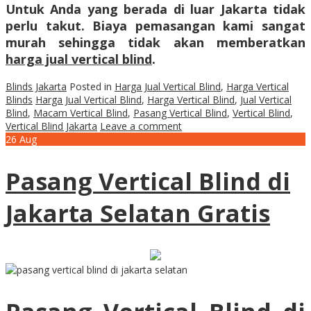
Untuk Anda yang berada di luar Jakarta tidak
perlu takut. Biaya pemasangan kami sangat
murah sehingga tidak akan memberatkan
harga jual vertical blind
.
Blinds Jakarta
Posted in
Harga Jual Vertical Blind
,
Harga Vertical
Blinds
Harga Jual Vertical Blind
,
Harga Vertical Blind
,
Jual Vertical
Blind
,
Macam Vertical Blind
,
Pasang Vertical Blind
,
Vertical Blind
,
Vertical Blind Jakarta
Leave a comment
26
Aug
Pasang Vertical Blind di
Jakarta Selatan Gratis