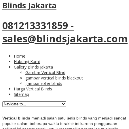
Blinds Jakarta
Vertical Blinds Terbaik dengan
Pemilihan yang Tepat
081213331859 -
sales@blindsjakarta.com
Tersedia vertical blind merk sharp point
Vertical Blinds Pilihan
Home
yang Tepat
Hubungi Kami
Gallery Blinds Jakarta
Gambar Vertical Blind
gambar vertical blinds blackout
gambar roller blinds
Harga Vertical Blinds
vertical blinds warna grey untuk kantor dan
Sitemap
rumah yang cantik
Vertical blinds
menjadi salah satu jenis blinds yang menjadi sangat
populer dalam beberapa waktu terakhir ini karena penggunaan