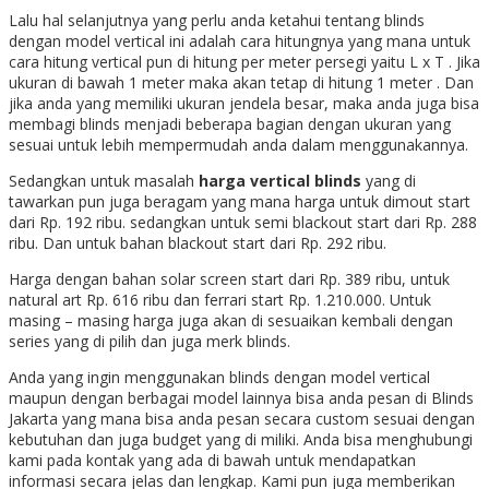
Lalu hal selanjutnya yang perlu anda ketahui tentang blinds
dengan model vertical ini adalah cara hitungnya yang mana untuk
cara hitung vertical pun di hitung per meter persegi yaitu L x T . Jika
ukuran di bawah 1 meter maka akan tetap di hitung 1 meter . Dan
jika anda yang memiliki ukuran jendela besar, maka anda juga bisa
membagi blinds menjadi beberapa bagian dengan ukuran yang
sesuai untuk lebih mempermudah anda dalam menggunakannya.
Sedangkan untuk masalah
harga vertical blinds
yang di
tawarkan pun juga beragam yang mana harga untuk dimout start
dari Rp. 192 ribu. sedangkan untuk semi blackout start dari Rp. 288
ribu. Dan untuk bahan blackout start dari Rp. 292 ribu.
Harga dengan bahan solar screen start dari Rp. 389 ribu, untuk
natural art Rp. 616 ribu dan ferrari start Rp. 1.210.000. Untuk
masing – masing harga juga akan di sesuaikan kembali dengan
series yang di pilih dan juga merk blinds.
Anda yang ingin menggunakan blinds dengan model vertical
maupun dengan berbagai model lainnya bisa anda pesan di Blinds
Jakarta yang mana bisa anda pesan secara custom sesuai dengan
kebutuhan dan juga budget yang di miliki. Anda bisa menghubungi
kami pada kontak yang ada di bawah untuk mendapatkan
informasi secara jelas dan lengkap. Kami pun juga memberikan