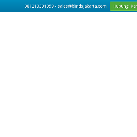
081213331859 - sales@blindsjakarta.com
Hubungi Ka