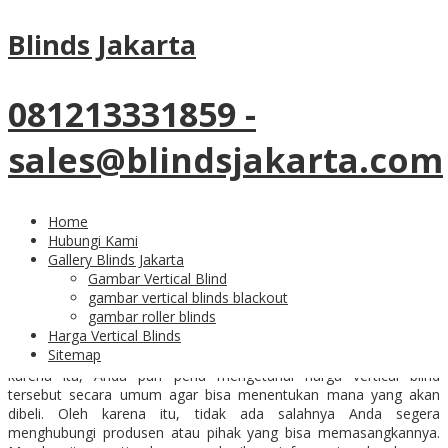
22
Aug
Blinds Jakarta
Vertical Blind Harga yang
Cukup Bervariasi
081213331859 -
sales@blindsjakarta.com
Home
Vertical Blind Harga yang Bersaing Tetapi Tetap
Hubungi Kami
Berkualitas
Gallery Blinds Jakarta
Gambar Vertical Blind
Vertical blind harga
menjadi informasi yang perlu Anda ketahui
gambar vertical blinds blackout
sebagai acuan dalam memutuskan membeli vertical blind.
gambar roller blinds
Terutama yang sekarang berencana memasang alat yang satu ini.
Harga Vertical Blinds
Perlu Anda ketahui bahwa tiap vertical blind tentu harganya
Sitemap
bervariasi. Tergantung dari ukuran, merk, dan macamnya. Oleh
karena itu, Anda pun perlu mengetahui harga vertical blind
tersebut secara umum agar bisa menentukan mana yang akan
dibeli. Oleh karena itu, tidak ada salahnya Anda segera
menghubungi produsen atau pihak yang bisa memasangkannya.