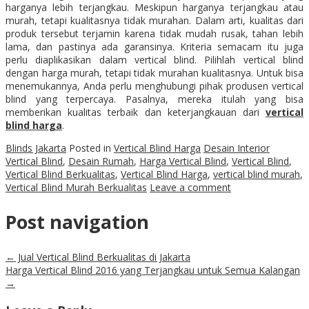
harganya lebih terjangkau. Meskipun harganya terjangkau atau
murah, tetapi kualitasnya tidak murahan. Dalam arti, kualitas dari
produk tersebut terjamin karena tidak mudah rusak, tahan lebih
lama, dan pastinya ada garansinya. Kriteria semacam itu juga
perlu diaplikasikan dalam vertical blind. Pilihlah vertical blind
dengan harga murah, tetapi tidak murahan kualitasnya. Untuk bisa
menemukannya, Anda perlu menghubungi pihak produsen vertical
blind yang terpercaya. Pasalnya, mereka itulah yang bisa
memberikan kualitas terbaik dan keterjangkauan dari
vertical
blind harga
.
Blinds Jakarta
Posted in
Vertical Blind Harga
Desain Interior
Vertical Blind
,
Desain Rumah
,
Harga Vertical Blind
,
Vertical Blind
,
Vertical Blind Berkualitas
,
Vertical Blind Harga
,
vertical blind murah
,
Vertical Blind Murah Berkualitas
Leave a comment
Post navigation
←
Jual Vertical Blind Berkualitas di Jakarta
Harga Vertical Blind 2016 yang Terjangkau untuk Semua Kalangan
→