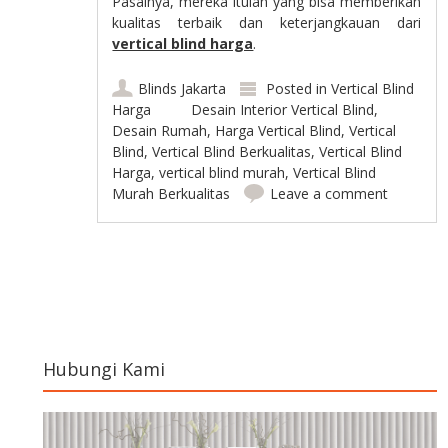
Pasalnya, mereka itulah yang bisa memberikan
kualitas terbaik dan keterjangkauan dari
vertical blind harga
.
Blinds Jakarta
Posted in
Vertical Blind
Harga
Desain Interior Vertical Blind
,
Desain Rumah
,
Harga Vertical Blind
,
Vertical
Blind
,
Vertical Blind Berkualitas
,
Vertical Blind
Harga
,
vertical blind murah
,
Vertical Blind
Murah Berkualitas
Leave a comment
Post navigation
Hubungi Kami