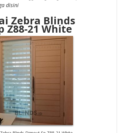
ga disini
ai Zebra Blinds
p Z88-21 White
Zebra Blinds Dimout Sp Z88-21 White