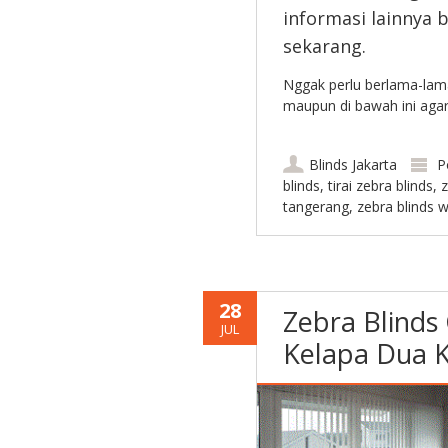
informasi lainnya
sekarang.
Nggak perlu berlama-lama
maupun di bawah ini agar
Blinds Jakarta
P
blinds
,
tirai zebra blinds
,
z
tangerang
,
zebra blinds w
28
Zebra Blinds
JUL
Kelapa Dua K