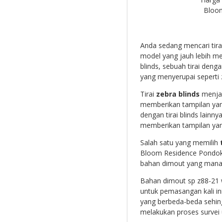
Bloo
Anda sedang mencari tira
model yang jauh lebih me
blinds, sebuah tirai deng
yang menyerupai seperti 
Tirai
zebra blinds
menjad
memberikan tampilan yan
dengan tirai blinds lainn
memberikan tampilan yan
Salah satu yang memilih
t
Bloom Residence Pondok
bahan dimout yang mana 
Bahan dimout sp z88-21 w
untuk pemasangan kali i
yang berbeda-beda sehing
melakukan proses survei 