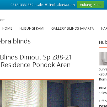
081213331859 - sales@blindsjakarta.com
Hubungi Kami
.com
HOME
HUBUNGI KAMI
GALLERY BLINDS JAKARTA
HAR
ebra blinds
Hub
Blinds Dimout Sp Z88-21
 Residence Pondok Aren
Surve
kebut
Roma
0812.
sales
Offic
Pes