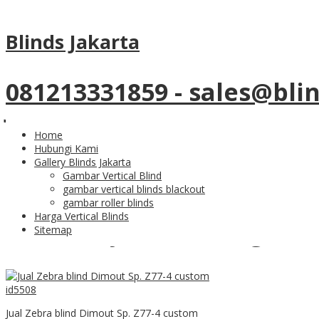
Tag Archives:
jual tirai zebra bli
Blinds Jakarta
04
Nov
081213331859 - sales@bli
Jual Zebra Blinds Denga
Home
Hubungi Kami
Gallery Blinds Jakarta
Gambar Vertical Blind
gambar vertical blinds blackout
Dukurang tampilan ruangan anda dengan tirai pilihan terbaik 
gambar roller blinds
Harga Vertical Blinds
Makin Nyaman Dengan Tir
Sitemap
Jual Zebra blind Dimout Sp. Z77-4 custom