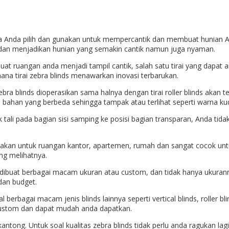
isa Anda pilih dan gunakan untuk mempercantik dan membuat hunian A
 dan menjadikan hunian yang semakin cantik namun juga nyaman.
t ruangan anda menjadi tampil cantik, salah satu tirai yang dapat and
mana tirai zebra blinds menawarkan inovasi terbarukan.
ebra blinds dioperasikan sama halnya dengan tirai roller blinds akan
 bahan yang berbeda sehingga tampak atau terlihat seperti warna ku
tali pada bagian sisi samping ke posisi bagian transparan, Anda t
 gunakan untuk ruangan kantor, apartemen, rumah dan sangat cocok u
ng melihatnya.
dibuat berbagai macam ukuran atau custom, dan tidak hanya ukurann
dan budget.
 berbagai macam jenis blinds lainnya seperti vertical blinds, roller bl
 custom dan dapat mudah anda dapatkan.
antong. Untuk soal kualitas zebra blinds tidak perlu anda ragukan la