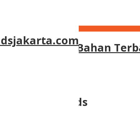
nds
ndsjakarta.com
n Aneka Warna Bahan Terb
dengan zebra blinds
ai Zebra Blinds