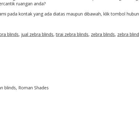
ercantik ruangan anda?
pada kontak yang ada diatas maupun dibawah, klik tombol hubungi ka
ebra blinds
,
jual zebra blinds
,
tirai zebra blinds
,
zebra blinds
,
zebra blin
ian blinds, Roman Shades