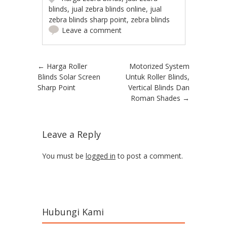
blinds
,
jual zebra blinds online
,
jual
zebra blinds sharp point
,
zebra blinds
Leave a comment
Post navigation
←
Harga Roller
Motorized System
Blinds Solar Screen
Untuk Roller Blinds,
Sharp Point
Vertical Blinds Dan
Roman Shades
→
Leave a Reply
You must be
logged in
to post a comment.
Hubungi Kami