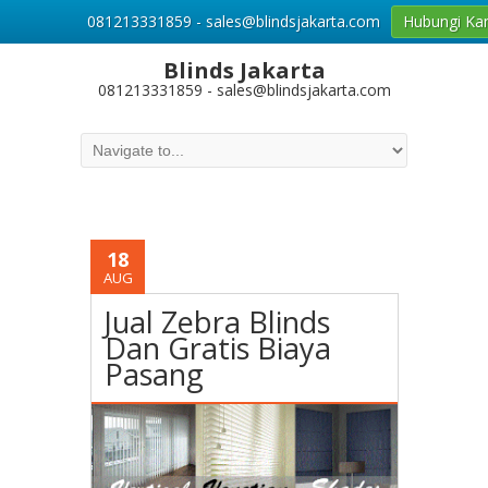
081213331859 - sales@blindsjakarta.com
Hubungi Ka
Blinds Jakarta
081213331859 - sales@blindsjakarta.com
18
AUG
Jual Zebra Blinds
Dan Gratis Biaya
Pasang