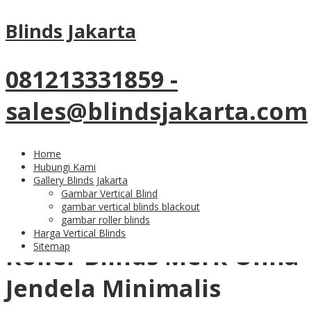
16
Jul
Blinds Jakarta
Roller Blinds Merk Onna Blackou
Apartemen Taman Anggrek
081213331859 -
Residence
sales@blindsjakarta.com
Home
Hubungi Kami
Gallery Blinds Jakarta
Gambar Vertical Blind
tersedia beragam merk blinds onna, sharp point, tosso,
gambar vertical blinds blackout
shinichi dan lain sebagainya
gambar roller blinds
Harga Vertical Blinds
Sitemap
Roller Blinds Merk Onna
Jendela Minimalis