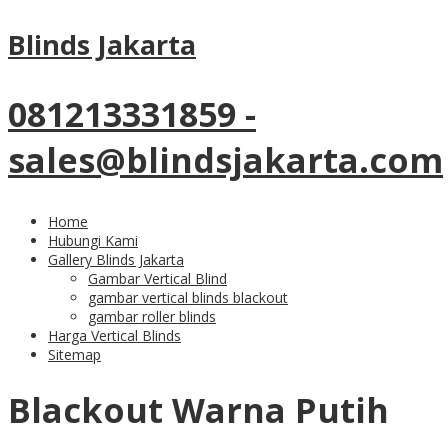
11
Jul
Blinds Jakarta
Roller Blinds Bahan Blackout
Pasang Di Alamanda Tower
081213331859 -
Cilandak
sales@blindsjakarta.com
Home
Hubungi Kami
Gallery Blinds Jakarta
Gambar Vertical Blind
tersedia beragam pilihan model tirai terbaru pilih
gambar vertical blinds blackout
bahan sesuai kebutuhan
gambar roller blinds
Harga Vertical Blinds
Roller Blinds Bahan
Sitemap
Blackout Warna Putih