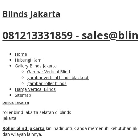
24
Dec
Blinds Jakarta
Roller Blind Jakarta Menambah
081213331859 - sales@bli
Home
roller blind blackout, semi blackout maupun biasa pesan di sin
Hubungi Kami
Gallery Blinds Jakarta
Gambar Vertical Blind
Roller Blind Jakarta Me
gambar vertical blinds blackout
gambar roller blinds
Harga Vertical Blinds
Sitemap
roller blind jakarta selatan di blinds
jakarta
Roller blind jakarta
kini hadir untuk anda memenuhi kebutuhan a
dan wilayah lainnya.