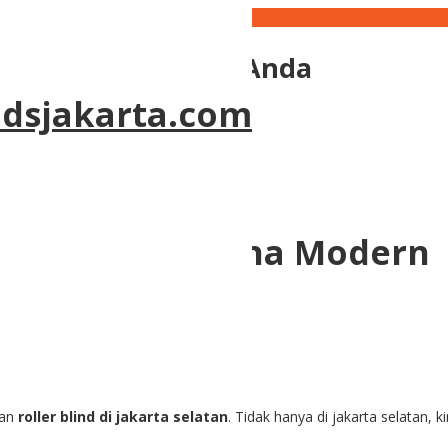
 Keindahan Hunian Anda
ndsjakarta.com
i
mberikan Suasana Modern
kan
roller blind di jakarta selatan
. Tidak hanya di jakarta selatan, 