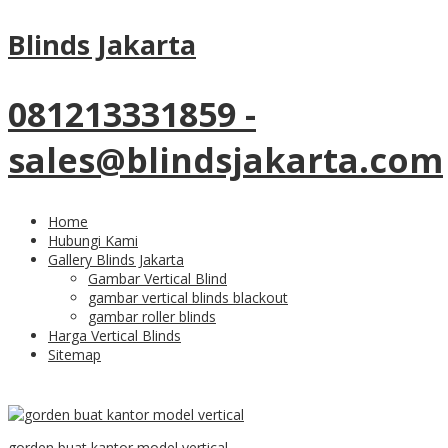
28
Dec
Blinds Jakarta
Gorden Buat Kantor Memberi
Suasana Kerja Yang Nyaman
081213331859 -
sales@blindsjakarta.com
Home
gorden kantor, rumah sakit, maupun apartemen
Hubungi Kami
tersedia disini
Gallery Blinds Jakarta
Gambar Vertical Blind
Gorden Buat Kantor
gambar vertical blinds blackout
gambar roller blinds
Harga Vertical Blinds
Dengan Berbagai Pilihan
Sitemap
gorden buat kantor model vertical