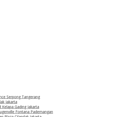
dence Serpong Tangerang
ak Jakarta
d Kelapa Gading Jakarta
ougenville Fontana Pademangan
n Plaza Cilandak Jakarta