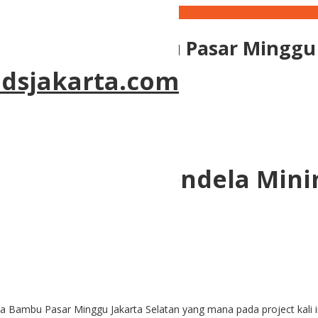
lackout Rawa Bambu Pasar Minggu
ndsjakarta.com
 berbagai merk
ackout Untuk Jendela Mini
wa Bambu Pasar Minggu Jakarta Selatan yang mana pada project kali