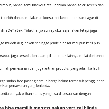
an dimout, bahan semi blackout atau bahkan bahan solar screen dan
terlebih dahulu melakukan konsultasi kepada tim kami agar di
di JaDeTaBek. Tidak hanya survey ukur saja, akan tetapi juga
juga mudah di gunakan sehingga jendela besar maupun kecil pun
rsebut juga tersedia beragam pilihan merk lainnya mulai dari onna,
jumlah pemesanan dan juga antrian produksi yang ada. Jika lebih
 harga sudah free pasang namun harga belum termasuk penggunaan
erikan penawaran yang berbeda.
sedia banyak pilihan series yang bisa di sesuaikan dengan
aka bisa memilih menggunakan
vertical blinds