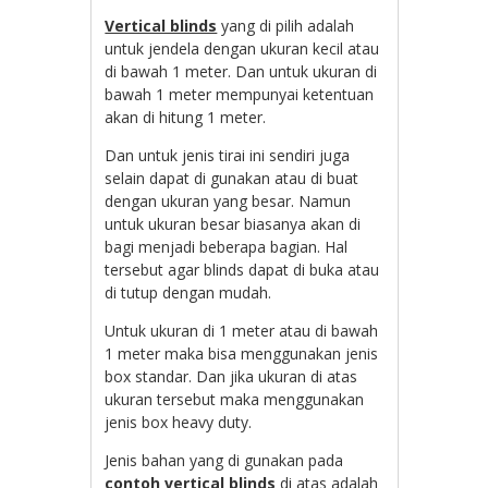
Vertical blinds
yang di pilih adalah
untuk jendela dengan ukuran kecil atau
di bawah 1 meter. Dan untuk ukuran di
bawah 1 meter mempunyai ketentuan
akan di hitung 1 meter.
Dan untuk jenis tirai ini sendiri juga
selain dapat di gunakan atau di buat
dengan ukuran yang besar. Namun
untuk ukuran besar biasanya akan di
bagi menjadi beberapa bagian. Hal
tersebut agar blinds dapat di buka atau
di tutup dengan mudah.
Untuk ukuran di 1 meter atau di bawah
1 meter maka bisa menggunakan jenis
box standar. Dan jika ukuran di atas
ukuran tersebut maka menggunakan
jenis box heavy duty.
Jenis bahan yang di gunakan pada
contoh vertical blinds
di atas adalah