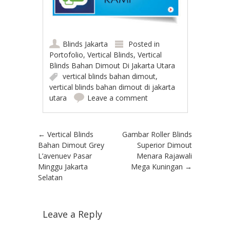
Blinds Jakarta
Posted in
Portofolio
,
Vertical Blinds
,
Vertical
Blinds Bahan Dimout Di Jakarta Utara
vertical blinds bahan dimout
,
vertical blinds bahan dimout di jakarta
utara
Leave a comment
Post navigation
←
Vertical Blinds
Gambar Roller Blinds
Bahan Dimout Grey
Superior Dimout
L’avenuev Pasar
Menara Rajawali
Minggu Jakarta
Mega Kuningan
→
Selatan
Leave a Reply