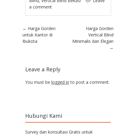
Blind
,
Vertical Blind Bekasi
Leave
a comment
Post navigation
←
Harga Gorden
Harga Gorden
untuk Kantor di
Vertical Blind
Ibukota
Minimalis dan Elegan
→
Leave a Reply
You must be
logged in
to post a comment.
Hubungi Kami
Survey dan konsultasi Gratis untuk