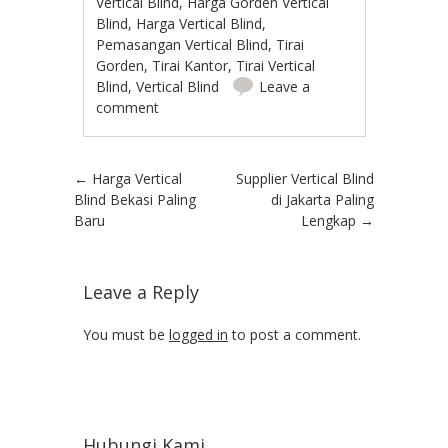
Vertical Blind
,
Harga Gorden Vertical
Blind
,
Harga Vertical Blind
,
Pemasangan Vertical Blind
,
Tirai
Gorden
,
Tirai Kantor
,
Tirai Vertical
Blind
,
Vertical Blind
Leave a
comment
Post navigation
←
Harga Vertical
Supplier Vertical Blind
Blind Bekasi Paling
di Jakarta Paling
Baru
Lengkap
→
Leave a Reply
You must be
logged in
to post a comment.
Hubungi Kami