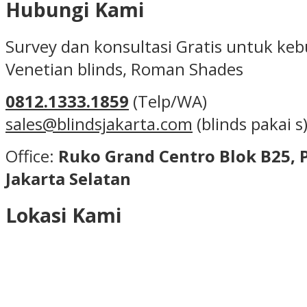
Hubungi Kami
Survey dan konsultasi Gratis untuk kebu
Venetian blinds, Roman Shades
0812.1333.1859
(Telp/WA)
sales@blindsjakarta.com
(blinds pakai s
Office:
Ruko Grand Centro Blok B25,
Jakarta Selatan
Lokasi Kami