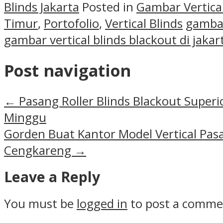
Blinds Jakarta
Posted in
Gambar Vertical
Timur
,
Portofolio
,
Vertical Blinds
gambar
gambar vertical blinds blackout di jakar
Post navigation
←
Pasang Roller Blinds Blackout Superi
Minggu
Gorden Buat Kantor Model Vertical Pas
Cengkareng
→
Leave a Reply
You must be
logged in
to post a comme