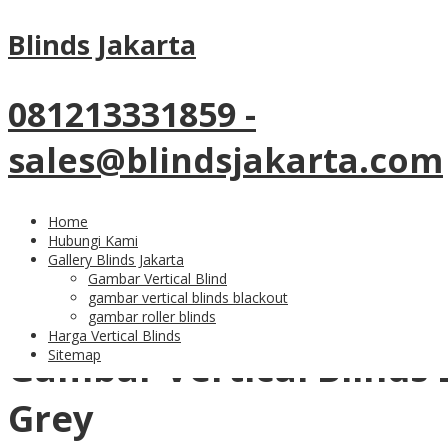
16
Oct
Blinds Jakarta
Gambar Vertical Blinds B
081213331859 -
Pulo Jakarta Timur
sales@blindsjakarta.com
Home
Hubungi Kami
untuk beragam gambar vertical blin
Gallery Blinds Jakarta
Gambar Vertical Blind
lainnya cek portofolio
gambar vertical blinds blackout
gambar roller blinds
Harga Vertical Blinds
Gambar Vertical Blinds
Sitemap
Grey