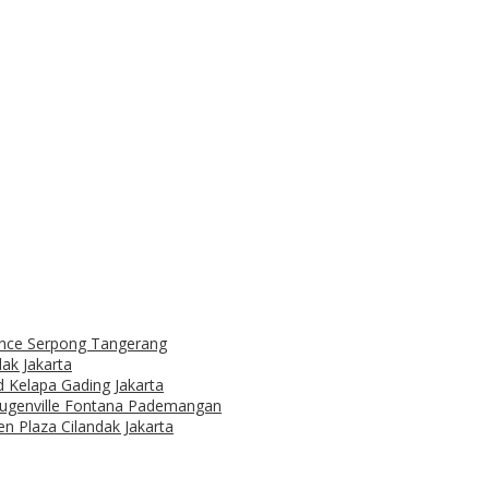
dence Serpong Tangerang
ak Jakarta
d Kelapa Gading Jakarta
ougenville Fontana Pademangan
n Plaza Cilandak Jakarta