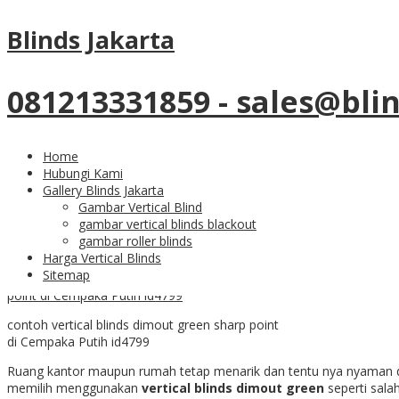
28
Aug
Blinds Jakarta
Contoh Vertical Blinds Dimout 
081213331859 - sales@bli
Home
pilih beragam warna vertical blinds dimout sesuai kebutuhan
Hubungi Kami
Gallery Blinds Jakarta
Gambar Vertical Blind
Vertical Blinds Dimout Gr
gambar vertical blinds blackout
gambar roller blinds
Harga Vertical Blinds
Sitemap
contoh vertical blinds dimout green sharp point
di Cempaka Putih id4799
Ruang kantor maupun rumah tetap menarik dan tentu nya nyaman di p
memilih menggunakan
vertical blinds dimout green
seperti sala