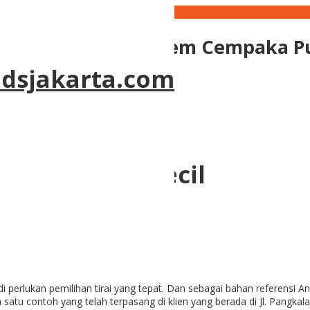
Green Pangkalan Asem Cempaka P
ndsjakarta.com
een Jendela Kecil
erlukan pemilihan tirai yang tepat. Dan sebagai bahan referensi An
h satu contoh yang telah terpasang di klien yang berada di
Jl. Pangka