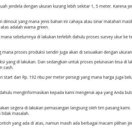
buah jendela dengan ukuran kurang lebih sekitar 1, 5 meter. Karena j
han dimout yang mana jenis bahan ini cahaya atau sinar matahari masi
atas adalah warna green.
 mana sebelumnya di lakukan terlebih dahulu proses survey ukur ke te
ang mana proses produksi sendiri juga akan di sesuaikan dengan ukur
si yang di lakukan. Dan sedangkan untuk proses pelunasan bisa di la
n cash.
ri start dari Rp. 192 ribu per meter persegi yang mana harga juga 
 dahulu menginformasikan kepada kami mengenai apa yang Anda butu
i akan segera di lakukan pemasangan langsung oleh tim pasang kami.
 tidak masalah.
ontoh yang ada di atas, namun masih ada berbagai macam pilihan jeni