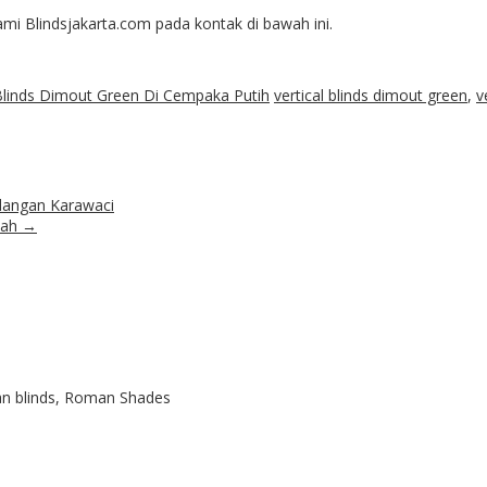
 Blindsjakarta.com pada kontak di bawah ini.
 Blinds Dimout Green Di Cempaka Putih
vertical blinds dimout green
,
v
udangan Karawaci
dah
→
ian blinds, Roman Shades