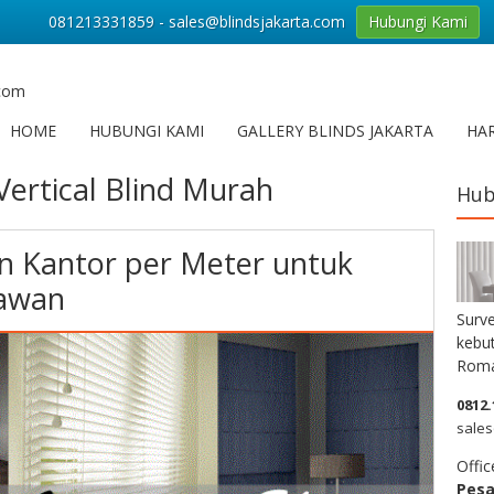
081213331859 - sales@blindsjakarta.com
Hubungi Kami
.com
HOME
HUBUNGI KAMI
GALLERY BLINDS JAKARTA
HAR
Vertical Blind Murah
Hub
n Kantor per Meter untuk
nawan
Surve
kebut
Roma
0812.
sales
Offic
Pes