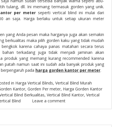
m saja namun sudah tersedia banyak warna seperti abu-
utih tulang, dll. Ini memang termasuk gorden yang unik.
antor per meter
seperti vertical blind ini mulai dari
00 an saja. Harga berlaku untuk setiap ukuran meter
rden yang Anda pesan maka harganya juga akan semakin
ang berkualitas maka pilih gorden kaku yang tidak mudah
 bengkok karena cahaya panas matahari secara terus
a bahan terkadang juga tidak menjadi jaminan akan
rapa produk yang memang kurang recommended karena
n patah namun saat ini sudah ada banyak produk yang
up berpengaruh pada
harga gorden kantor per meter
.
osted in
Harga Vertical Blinds
,
Vertical Blind Murah
Gorden Kantor
,
Gorden Per meter
,
Harga Gorden Kantor
Vertical Blind Berkualitas
,
Vertical Blind Kantor
,
Vertical
rtical Blind
Leave a comment