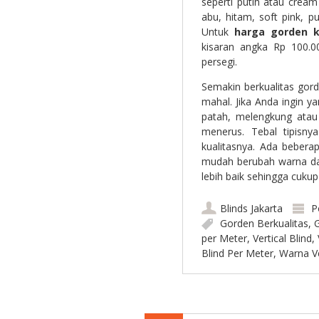
seperti putih atau crea
abu, hitam, soft pink, p
Untuk
harga gorden k
kisaran angka Rp 100.0
persegi.
Semakin berkualitas go
mahal. Jika Anda ingin y
patah, melengkung atau
menerus. Tebal tipisny
kualitasnya. Ada bebe
mudah berubah warna da
lebih baik sehingga cuk
Blinds Jakarta
P
Gorden Berkualitas
,
per Meter
,
Vertical Blind
,
Blind Per Meter
,
Warna Ve