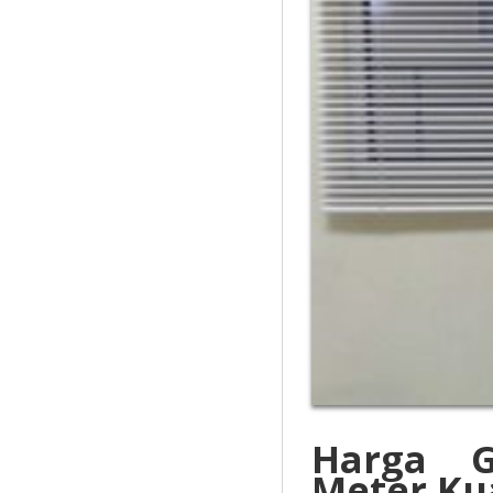
Harga G
Meter
Ku