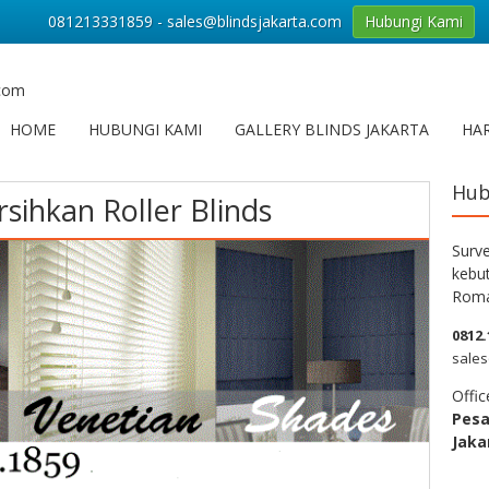
081213331859 - sales@blindsjakarta.com
Hubungi Kami
.com
HOME
HUBUNGI KAMI
GALLERY BLINDS JAKARTA
HAR
Hub
ihkan Roller Blinds
Surve
kebut
Roma
0812.
sales
Offic
Pes
Jaka