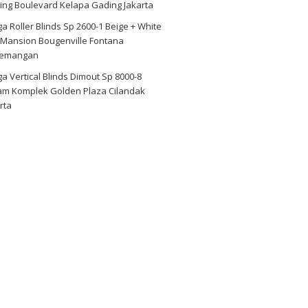
ing Boulevard Kelapa Gading Jakarta
a Roller Blinds Sp 2600-1 Beige + White
 Mansion Bougenville Fontana
emangan
a Vertical Blinds Dimout Sp 8000-8
am Komplek Golden Plaza Cilandak
rta