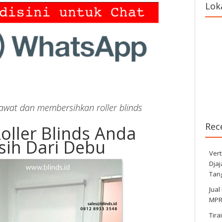
Lok
wat dan membersihkan roller blinds
Rec
oller Blinds Anda
sih Dari Debu
Vert
Dja
Tan
Jual
MPR 
Tira