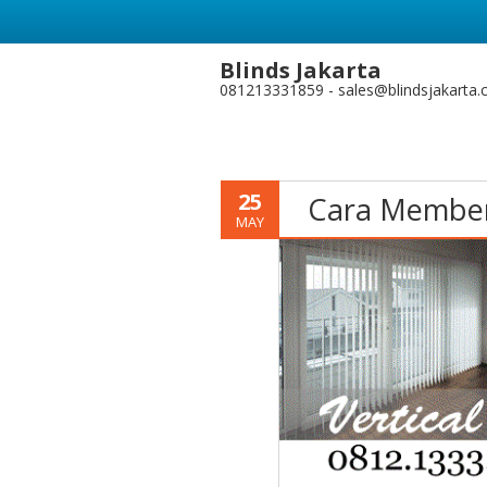
Blinds Jakarta
081213331859 - sales@blindsjakarta
25
Cara Members
MAY