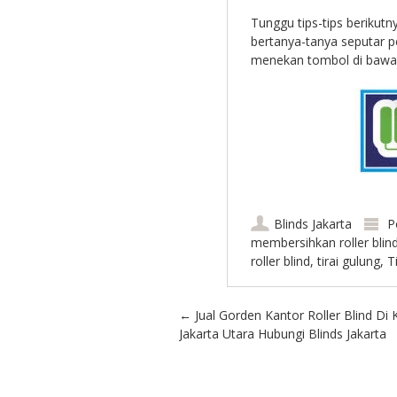
Tunggu tips-tips berikut
bertanya-tanya seputar p
menekan tombol di bawah
Blinds Jakarta
P
membersihkan roller blin
roller blind
,
tirai gulung
,
T
Post navigation
←
Jual Gorden Kantor Roller Blind Di 
Jakarta Utara Hubungi Blinds Jakarta