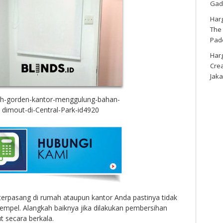
Gad
Harg
The
Pad
Harg
Cre
Jaka
h-gorden-kantor-menggulung-bahan-
dimout-di-Central-Park-id4920
 terpasang di rumah ataupun kantor Anda pastinya tidak
empel. Alangkah baiknya jika dilakukan pembersihan
ut secara berkala.