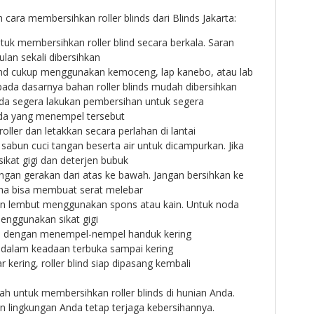
 cara membersihkan roller blinds dari Blinds Jakarta:
uk membersihkan roller blind secara berkala. Saran
lan sekali dibersihkan
lind cukup menggunakan kemoceng, lap kanebo, atau lab
pada dasarnya bahan roller blinds mudah dibersihkan
oda segera lakukan pembersihan untuk segera
da yang menempel tersebut
 roller dan letakkan secara perlahan di lantai
sabun cuci tangan beserta air untuk dicampurkan. Jika
sikat gigi dan deterjen bubuk
ngan gerakan dari atas ke bawah. Jangan bersihkan ke
na bisa membuat serat melebar
n lembut menggunakan spons atau kain. Untuk noda
nggunakan sikat gigi
n dengan menempel-nempel handuk kering
nd dalam keadaan terbuka sampai kering
 kering, roller blind siap dipasang kembali
ah untuk membersihkan roller blinds di hunian Anda.
an lingkungan Anda tetap terjaga kebersihannya.