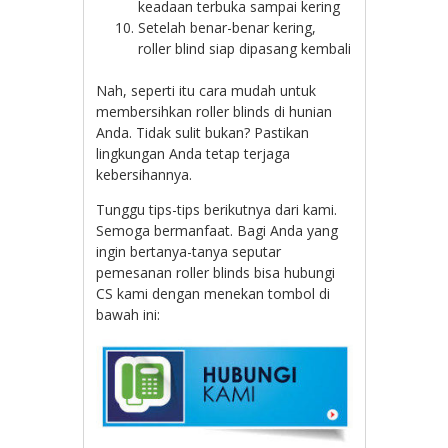
keadaan terbuka sampai kering
Setelah benar-benar kering,
roller blind siap dipasang kembali
Nah, seperti itu cara mudah untuk
membersihkan roller blinds di hunian
Anda. Tidak sulit bukan? Pastikan
lingkungan Anda tetap terjaga
kebersihannya.
Tunggu tips-tips berikutnya dari kami.
Semoga bermanfaat. Bagi Anda yang
ingin bertanya-tanya seputar
pemesanan roller blinds bisa hubungi
CS kami dengan menekan tombol di
bawah ini: