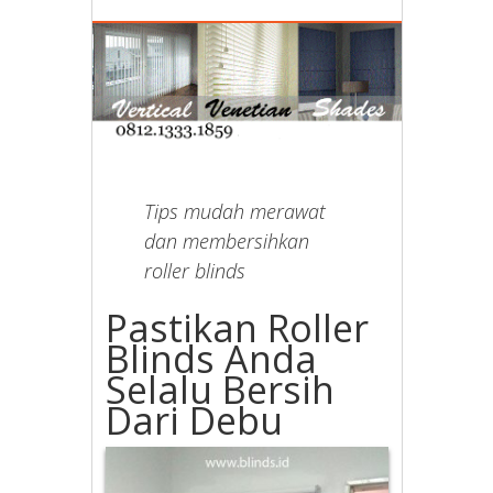
Tips mudah merawat
dan membersihkan
roller blinds
Pastikan Roller
Blinds Anda
Selalu Bersih
Dari Debu