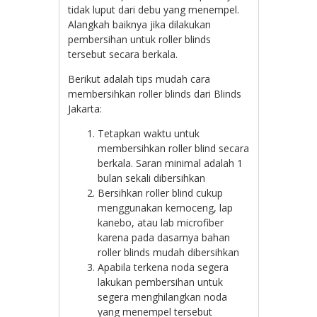
tidak luput dari debu yang menempel.
Alangkah baiknya jika dilakukan
pembersihan untuk roller blinds
tersebut secara berkala.
Berikut adalah tips mudah cara
membersihkan roller blinds dari Blinds
Jakarta:
Tetapkan waktu untuk
membersihkan roller blind secara
berkala. Saran minimal adalah 1
bulan sekali dibersihkan
Bersihkan roller blind cukup
menggunakan kemoceng, lap
kanebo, atau lab microfiber
karena pada dasarnya bahan
roller blinds mudah dibersihkan
Apabila terkena noda segera
lakukan pembersihan untuk
segera menghilangkan noda
yang menempel tersebut