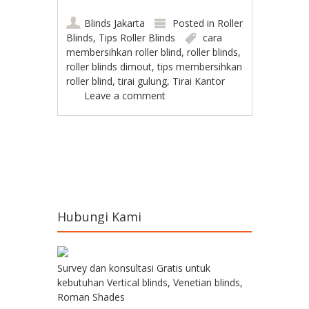
Blinds Jakarta
Posted in
Roller
Blinds
,
Tips Roller Blinds
cara
membersihkan roller blind
,
roller blinds
,
roller blinds dimout
,
tips membersihkan
roller blind
,
tirai gulung
,
Tirai Kantor
Leave a comment
Post navigation
Hubungi Kami
Survey dan konsultasi Gratis untuk
kebutuhan Vertical blinds, Venetian blinds,
Roman Shades