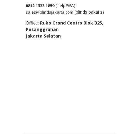
(Telp/WA)
0812.1333.1859
(blinds pakai s)
sales@blindsjakarta.com
Office:
Ruko Grand Centro Blok B25,
Pesanggrahan
Jakarta Selatan