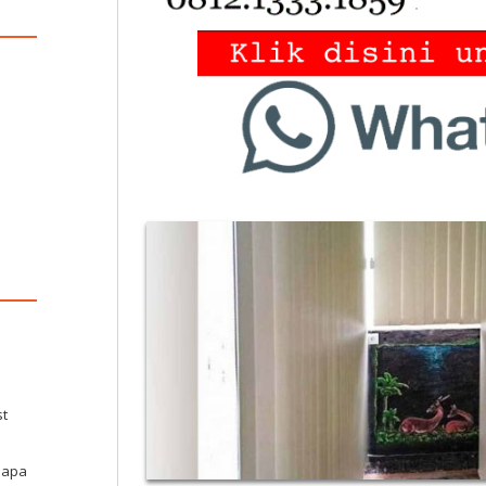
st
elapa