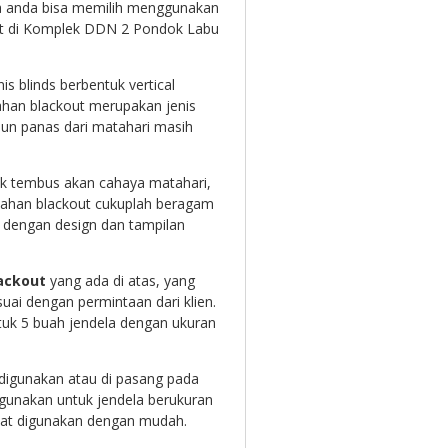
a anda bisa memilih menggunakan
t di
Komplek DDN 2 Pondok Labu
is blinds berbentuk vertical
ahan blackout merupakan jenis
un panas dari matahari masih
ak tembus akan cahaya matahari,
bahan blackout cukuplah beragam
n dengan design dan tampilan
lackout
yang ada di atas, yang
uai dengan permintaan dari klien.
ntuk 5 buah jendela dengan ukuran
at digunakan atau di pasang pada
igunakan untuk jendela berukuran
pat digunakan dengan mudah.