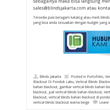
sebagainya maka bisa langsung me
sales@blindsjakarta.com atau konta
Tersedia pula beragam katalog atau merk blinds 
yang bisa anda sesuaikan dengan budget yang an
Blinds Jakarta
Posted in
Portofolio
,
Ver
Blackout Di Pondok Labu
,
Vertical Blinds Blacko
bahan blackout
,
gambar vertical blinds bahan bl
blackout
,
jual vertical blinds bahan blackout
,
Vert
blackout
,
vertical blinds bahan blackout di pond
vertical blinds blackout warna beige
Leave