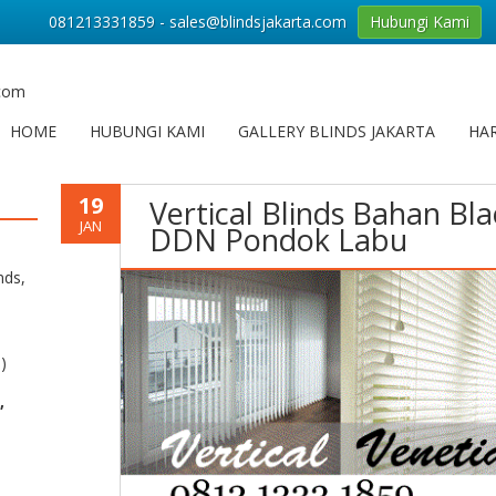
081213331859 - sales@blindsjakarta.com
Hubungi Kami
.com
HOME
HUBUNGI KAMI
GALLERY BLINDS JAKARTA
HAR
19
Vertical Blinds Bahan B
JAN
DDN Pondok Labu
nds,
)
,