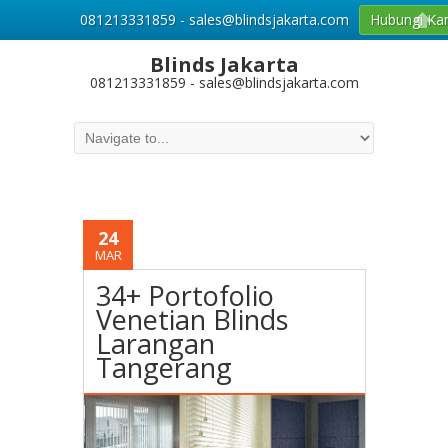
081213331859 - sales@blindsjakarta.com
Hubungi Ka
Blinds Jakarta
081213331859 - sales@blindsjakarta.com
24
MAR
34+ Portofolio
Venetian Blinds
Larangan
Tangerang