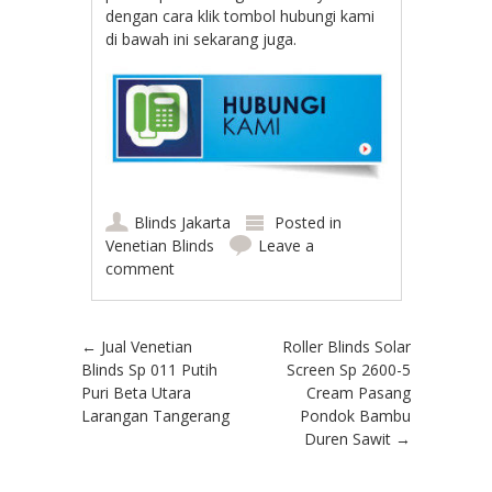
dengan cara klik tombol hubungi kami
di bawah ini sekarang juga.
Blinds Jakarta
Posted in
Venetian Blinds
Leave a
comment
Post navigation
←
Jual Venetian
Roller Blinds Solar
Blinds Sp 011 Putih
Screen Sp 2600-5
Puri Beta Utara
Cream Pasang
Larangan Tangerang
Pondok Bambu
Duren Sawit
→