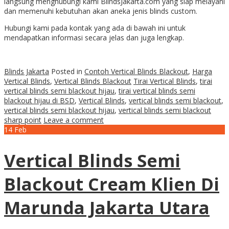
langsung menghubungi kami BlindsJakarta.com yang siap melayani
dan memenuhi kebutuhan akan aneka jenis blinds custom.
Hubungi kami pada kontak yang ada di bawah ini untuk
mendapatkan informasi secara jelas dan juga lengkap.
Blinds Jakarta
Posted in
Contoh Vertical Blinds Blackout
,
Harga
Vertical Blinds
,
Vertical Blinds Blackout
Tirai Vertical Blinds
,
tirai
vertical blinds semi blackout hijau
,
tirai vertical blinds semi
blackout hijau di BSD
,
Vertical Blinds
,
vertical blinds semi blackout
,
vertical blinds semi blackout hijau
,
vertical blinds semi blackout
sharp point
Leave a comment
14
Feb
Vertical Blinds Semi
Blackout Cream Klien Di
Marunda Jakarta Utara