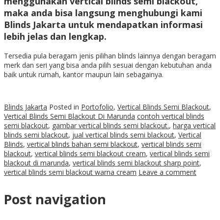
menggunakan
vertical blinds semi blackout
,
maka anda bisa langsung menghubungi kami
Blinds Jakarta untuk mendapatkan informasi
lebih jelas dan lengkap.
Tersedia pula beragam jenis pilihan blinds lainnya dengan beragam
merk dan seri yang bisa anda pilih sesuai dengan kebutuhan anda
baik untuk rumah, kantor maupun lain sebagainya.
Blinds Jakarta
Posted in
Portofolio
,
Vertical Blinds Semi Blackout
,
Vertical Blinds Semi Blackout Di Marunda
contoh vertical blinds
semi blackout
,
gambar vertical blinds semi blackout.
,
harga vertical
blinds semi blackout
,
jual vertical blinds semi blackout
,
Vertical
Blinds
,
vertical blinds bahan semi blackout
,
vertical blinds semi
blackout
,
vertical blinds semi blackout cream
,
vertical blinds semi
blackout di marunda
,
vertical blinds semi blackout sharp point
,
vertical blinds semi blackout warna cream
Leave a comment
Post navigation