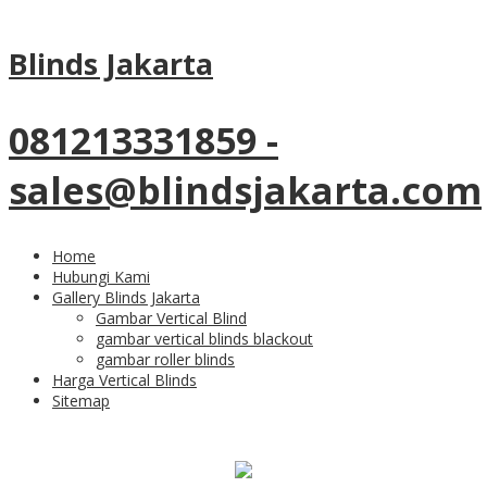
Tag Archives:
vertical blinds
Blinds Jakarta
semi blackout sharp point
081213331859 -
18
Jun
sales@blindsjakarta.com
Hasil Pemasangan Tirai
Vertical Blinds Semi
Home
Hubungi Kami
Blackout Hijau Di Ruko
Gallery Blinds Jakarta
Gambar Vertical Blind
gambar vertical blinds blackout
Boulevard Taman Tekno
gambar roller blinds
Harga Vertical Blinds
BSD
Sitemap