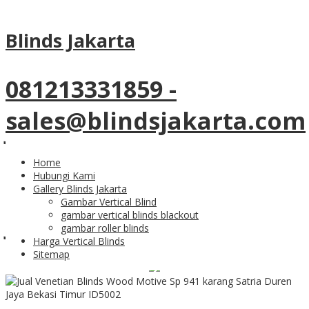
Tag Archives:
venetian blinds
Blinds Jakarta
bekasi
081213331859 -
31
Dec
sales@blindsjakarta.com
Jual Venetian Blinds
Wood Motive Sp 941
Home
Hubungi Kami
karang Satria Duren
Gallery Blinds Jakarta
Gambar Vertical Blind
gambar vertical blinds blackout
Jaya Bekasi Timur
gambar roller blinds
Harga Vertical Blinds
Sitemap