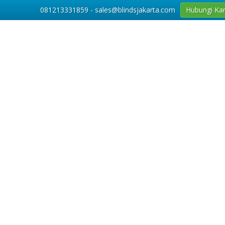
081213331859 - sales@blindsjakarta.com
Hubungi Ka