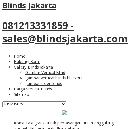
Tag Archives:
model tirai
Blinds Jakarta
menggulung di Tanah Abang
081213331859 -
18
Apr
sales@blindsjakarta.com
Review Pemasangan
Model Tirai Menggulung
Home
Hubungi Kami
Bahan Solar Screen
Gallery Blinds Jakarta
Gambar Vertical Blind
gambar vertical blinds blackout
Bendungan Hilir Tanah
gambar roller blinds
Harga Vertical Blinds
Abang
Sitemap
Konsultasi gratis untuk pemasangan tirai menggulung,
melipat dan lainnya di BlindsJakarta