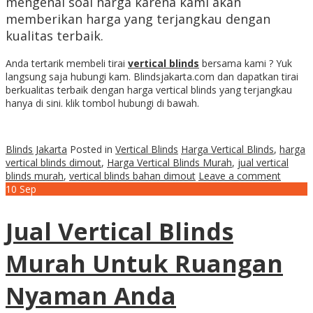
mengenai soal harga karena kami akan
memberikan harga yang terjangkau dengan
kualitas terbaik.
Anda tertarik membeli tirai
vertical blinds
bersama kami ? Yuk
langsung saja hubungi kam. Blindsjakarta.com dan dapatkan tirai
berkualitas terbaik dengan harga vertical blinds yang terjangkau
hanya di sini. klik tombol hubungi di bawah.
Blinds Jakarta
Posted in
Vertical Blinds
Harga Vertical Blinds
,
harga
vertical blinds dimout
,
Harga Vertical Blinds Murah
,
jual vertical
blinds murah
,
vertical blinds bahan dimout
Leave a comment
10
Sep
Jual Vertical Blinds
Murah Untuk Ruangan
Nyaman Anda