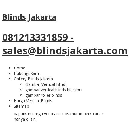
Tag Archives:
jual vertical
Blinds Jakarta
blinds murah
081213331859 -
23
Sep
sales@blindsjakarta.com
Daftar Harga Vertical
Blinds Terbaik
Home
Hubungi Kami
Kualitasnya Saat Ini
Gallery Blinds Jakarta
Gambar Vertical Blind
gambar vertical blinds blackout
gambar roller blinds
Harga Vertical Blinds
Sitemap
dapatkan harga vertical blinds murah berkualitas
hanya di sini