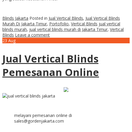
Blinds Jakarta
Posted in
Jual Vertical Blinds
,
Jual Vertical Blinds
Murah Di Jakarta Timur
,
Portofolio
,
Vertical Blinds
jual vertical
blinds murah
,
jual vertical blinds murah di Jakarta Timur
,
Vertical
Blinds
Leave a comment
23
Aug
Jual Vertical Blinds
Pemesanan Online
melayani pemesanan online di
sales@gordenjakarta.com