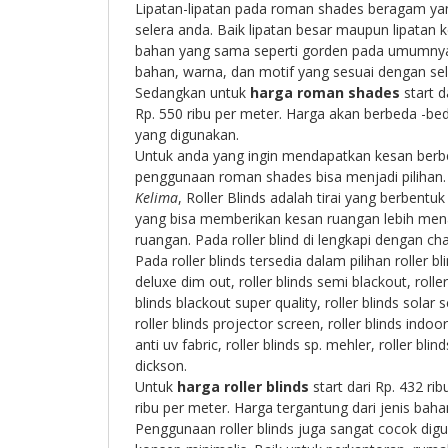
Lipatan-lipatan pada roman shades beragam yan
selera anda. Baik lipatan besar maupun lipatan ke
bahan yang sama seperti gorden pada umumnya,
bahan, warna, dan motif yang sesuai dengan sel
Sedangkan untuk
harga roman shades
start d
Rp. 550 ribu per meter. Harga akan berbeda -bed
yang digunakan.
Untuk anda yang ingin mendapatkan kesan berb
penggunaan roman shades bisa menjadi pilihan.
Kelima
, Roller Blinds adalah tirai yang berbent
yang bisa memberikan kesan ruangan lebih menar
ruangan. Pada roller blind di lengkapi dengan ch
Pada roller blinds tersedia dalam pilihan roller bl
deluxe dim out, roller blinds semi blackout, roller
blinds blackout super quality, roller blinds solar sc
roller blinds projector screen, roller blinds indoo
anti uv fabric, roller blinds sp. mehler, roller blin
dickson.
Untuk
harga roller blinds
start dari Rp. 432 ri
ribu per meter. Harga tergantung dari jenis bah
Penggunaan roller blinds juga sangat cocok di