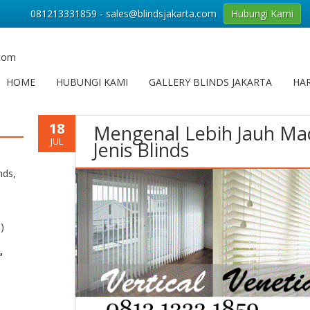
081213331859 - sales@blindsjakarta.com
Hubungi Kami
.com
HOME
HUBUNGI KAMI
GALLERY BLINDS JAKARTA
HAR
18
Mengenal Lebih Jauh M
JUL
Jenis Blinds
nds,
)
,