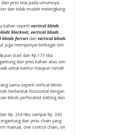
dari jenis tirai pada umumnya.
lyester dan tidak mudah melengkung
au bahan seperti
vertical blinds
linds blackout, vertical blinds
l blinds ferrari
dan
vertical blinds
ut juga mempunyai berbagai seri.
ds
pun start dari Rp.177 ribu
gantung dari jenis bahan atau seri
n baik untuk kantor maupun rumah
ang sama seperti vertical blinds
inds berbentuk horizontal dengan
tian blinds perforated slatting dan
dari Rp. 254 ribu sampai Rp. 330
ergantung dari jenis chain yang
m manual, one control chain, on