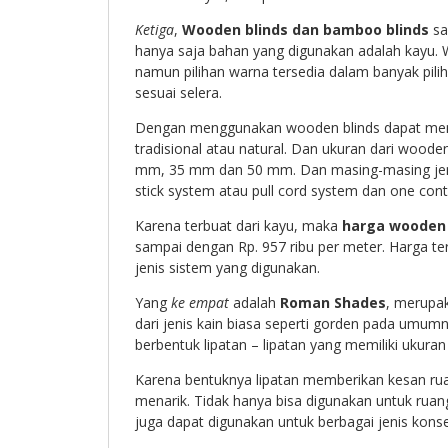
Ketiga
,
Wooden blinds dan bamboo blinds
sa
hanya saja bahan yang digunakan adalah kayu. 
namun pilihan warna tersedia dalam banyak pilih
sesuai selera.
Dengan menggunakan wooden blinds dapat mem
tradisional atau natural. Dan ukuran dari woode
mm, 35 mm dan 50 mm. Dan masing-masing jeni
stick system atau pull cord system dan one cont
Karena terbuat dari kayu, maka
harga wooden 
sampai dengan Rp. 957 ribu per meter. Harga te
jenis sistem yang digunakan.
Yang
ke empat
adalah
Roman Shades
, merupak
dari jenis kain biasa seperti gorden pada umu
berbentuk lipatan – lipatan yang memiliki ukura
Karena bentuknya lipatan memberikan kesan ru
menarik. Tidak hanya bisa digunakan untuk rua
juga dapat digunakan untuk berbagai jenis kons