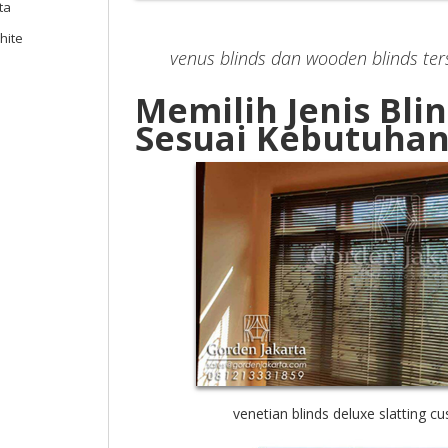
ta
hite
venus blinds dan wooden blinds ters
Memilih Jenis Bli
Sesuai Kebutuha
venetian blinds deluxe slatting c