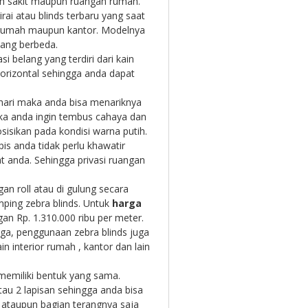
ah sakit maupun ruangan rumah.
rai atau blinds terbaru yang saat
n rumah maupun kantor. Modelnya
yang berbeda.
i belang yang terdiri dari kain
 horizontal sehingga anda dapat
ahari maka anda bisa menariknya
ika anda ingin tembus cahaya dan
isikan pada kondisi warna putih.
is anda tidak perlu khawatir
at anda. Sehingga privasi ruangan
an roll atau di gulung secara
ping zebra blinds. Untuk
harga
gan Rp. 1.310.000 ribu per meter.
aga, penggunaan zebra blinds juga
 interior rumah , kantor dan lain
memiliki bentuk yang sama.
tau 2 lapisan sehingga anda bisa
 ataupun bagian terangnya saja