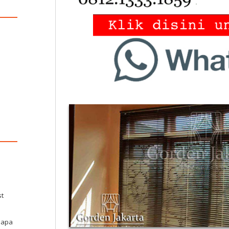
st
elapa