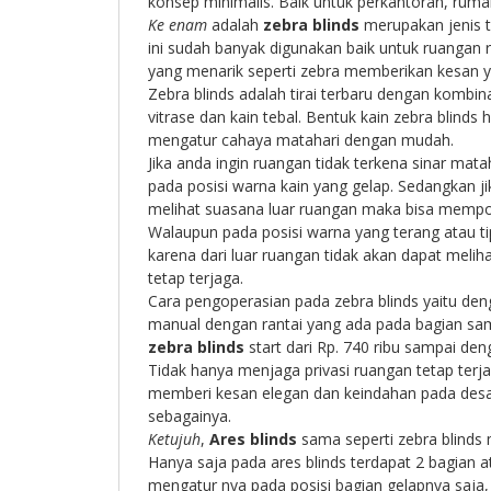
konsep minimalis. Baik untuk perkantoran, rum
Ke enam
adalah
zebra blinds
merupakan jenis ti
ini sudah banyak digunakan baik untuk ruanga
yang menarik seperti zebra memberikan kesan 
Zebra blinds adalah tirai terbaru dengan kombinas
vitrase dan kain tebal. Bentuk kain zebra blinds
mengatur cahaya matahari dengan mudah.
Jika anda ingin ruangan tidak terkena sinar mat
pada posisi warna kain yang gelap. Sedangkan j
melihat suasana luar ruangan maka bisa mempos
Walaupun pada posisi warna yang terang atau tip
karena dari luar ruangan tidak akan dapat melih
tetap terjaga.
Cara pengoperasian pada zebra blinds yaitu deng
manual dengan rantai yang ada pada bagian sam
zebra blinds
start dari Rp. 740 ribu sampai den
Tidak hanya menjaga privasi ruangan tetap terj
memberi kesan elegan dan keindahan pada desain
sebagainya.
Ketujuh
,
Ares blinds
sama seperti zebra blinds 
Hanya saja pada ares blinds terdapat 2 bagian a
mengatur nya pada posisi bagian gelapnya saja,