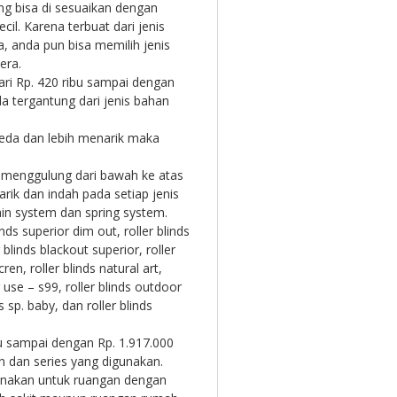
g bisa di sesuaikan dengan
cil. Karena terbuat dari jenis
 anda pun bisa memilih jenis
era.
ari Rp. 420 ribu sampai dengan
a tergantung dari jenis bahan
eda dan lebih menarik maka
uk menggulung dari bawah ke atas
ik dan indah pada setiap jenis
ain system dan spring system.
inds superior dim out, roller blinds
 blinds blackout superior, roller
ren, roller blinds natural art,
r use – s99, roller blinds outdoor
ds sp. baby, dan roller blinds
bu sampai dengan Rp. 1.917.000
an dan series yang digunakan.
gunakan untuk ruangan dengan