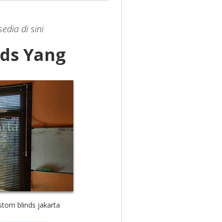
edia di sini
nds Yang
n
ustom blinds jakarta