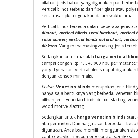
bilahan jenis bahan yang digunakan pun berbeda 
Vertical blinds terbuat dari fiber glass atau po
serta rusak jika di gunakan dalam waktu lama.
Vertical blinds tersedia dalam beberapa jenis at
dimout, vertical blinds semi blackout, vertical b
solar screen, vertical blinds natural art, vertica
dickson
. Yang mana masing-masing jenis terseb
Sedangkan untuk masalah
harga vertical blin
sampai dengan Rp. 1. 540.000 ribu per meter ter
yang digunakan. Vertical blinds dapat digunaka
dengan konsep minimalis.
Kedua
,
Venetian blinds
merupakan jenis blind y
hanya saja bentuknya yang berbeda. Venetian bl
pilihan jenis venetian blinds deluxe slatting, vene
wood motive slatting.
Sedangkan untuk
harga venetian blinds
start 
ribu per meter. Dan harga akan berbeda – beda t
digunakan. Anda bsa memilih menggunakan siste
control acrylic, maupun one control stainless.