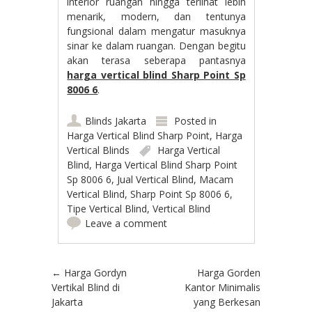
interior ruangan hingga terlihat lebih
menarik, modern, dan tentunya
fungsional dalam mengatur masuknya
sinar ke dalam ruangan. Dengan begitu
akan terasa seberapa pantasnya
harga vertical blind Sharp Point Sp
8006 6
.
Blinds Jakarta
Posted in
Harga Vertical Blind Sharp Point
,
Harga
Vertical Blinds
Harga Vertical
Blind
,
Harga Vertical Blind Sharp Point
Sp 8006 6
,
Jual Vertical Blind
,
Macam
Vertical Blind
,
Sharp Point Sp 8006 6
,
Tipe Vertical Blind
,
Vertical Blind
Leave a comment
Post navigation
←
Harga Gordyn
Harga Gorden
Vertikal Blind di
Kantor Minimalis
Jakarta
yang Berkesan