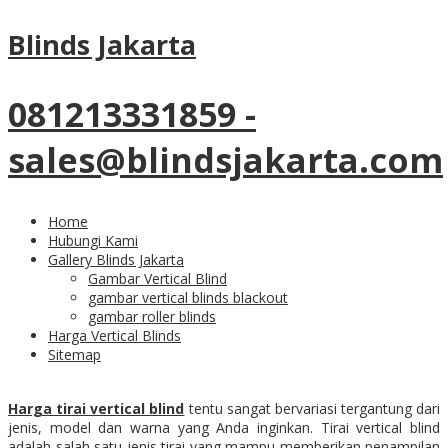
24
Aug
Blinds Jakarta
Harga Tirai Vertical Blind yang
Terjangkau Kualitas Terbaik
081213331859 -
sales@blindsjakarta.com
Home
Hubungi Kami
Harga
T
irai
V
ertical
Gallery Blinds Jakarta
Gambar Vertical Blind
B
lind
Model Minimalis
gambar vertical blinds blackout
gambar roller blinds
dan Modern
Harga Vertical Blinds
Sitemap
Harga tirai vertical blind
tentu sangat bervariasi tergantung dari
jenis, model dan warna yang Anda inginkan. Tirai vertical blind
adalah salah satu jenis tirai yang mampu memberikan penampilan