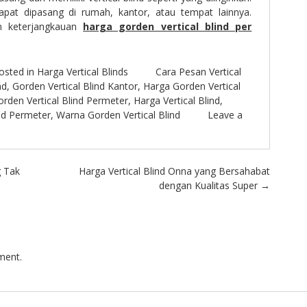
 dapat dipasang di rumah, kantor, atau tempat lainnya.
n keterjangkauan
harga gorden vertical blind per
osted in
Harga Vertical Blinds
Cara Pesan Vertical
nd
,
Gorden Vertical Blind Kantor
,
Harga Gorden Vertical
rden Vertical Blind Permeter
,
Harga Vertical Blind
,
ind Permeter
,
Warna Gorden Vertical Blind
Leave a
g Tak
Harga Vertical Blind Onna yang Bersahabat
dengan Kualitas Super
→
ment.