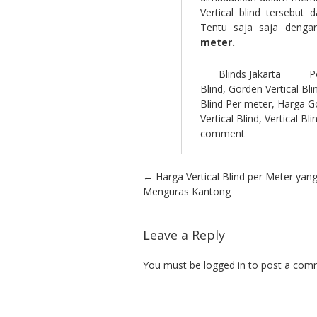
Vertical blind tersebut
Tentu saja saja denga
meter
.
Blinds Jakarta
P
Blind
,
Gorden Vertical Bli
Blind Per meter
,
Harga Go
Vertical Blind
,
Vertical Bl
comment
Post navigation
←
Harga Vertical Blind per Meter yan
Menguras Kantong
Leave a Reply
You must be
logged in
to post a com