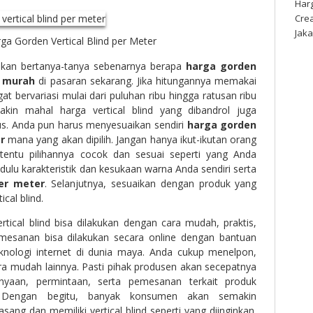
Harg
Cre
Jaka
ga Gorden Vertical Blind per Meter
akan bertanya-tanya sebenarnya berapa
harga gorden
murah
di pasaran sekarang. Jika hitungannya memakai
t bervariasi mulai dari puluhan ribu hingga ratusan ribu
akin mahal harga vertical blind yang dibandrol juga
us. Anda pun harus menyesuaikan sendiri
harga gorden
r
mana yang akan dipilih. Jangan hanya ikut-ikutan orang
 tentu pilihannya cocok dan sesuai seperti yang Anda
h dulu karakteristik dan kesukaan warna Anda sendiri serta
per meter
. Selanjutnya, sesuaikan dengan produk yang
ical blind.
tical blind bisa dilakukan dengan cara mudah, praktis,
emesanan bisa dilakukan secara online dengan bantuan
knologi internet di dunia maya. Anda cukup menelpon,
ra mudah lainnya. Pasti pihak produsen akan secepatnya
nyaan, permintaan, serta pemesanan terkait produk
d. Dengan begitu, banyak konsumen akan semakin
g dan memiliki vertical blind seperti yang diinginkan.