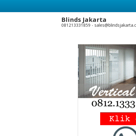
Blinds Jakarta
22
Harga Gorden
081213331859 - sales@blindsjakarta
AUG
yang Dapat 