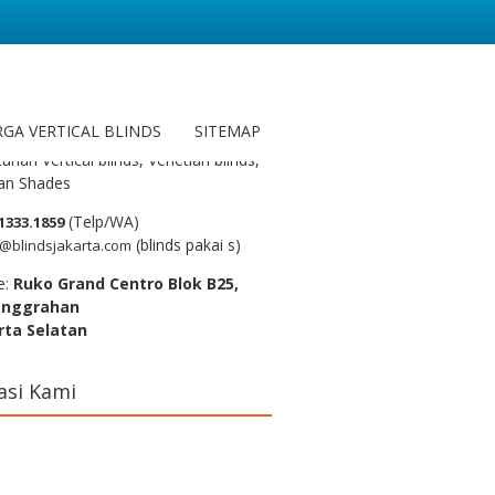
ungi Kami
GA VERTICAL BLINDS
SITEMAP
y dan konsultasi Gratis untuk
uhan Vertical blinds, Venetian blinds,
n Shades
(Telp/WA)
1333.1859
(blinds pakai s)
@blindsjakarta.com
e:
Ruko Grand Centro Blok B25,
anggrahan
rta Selatan
asi Kami