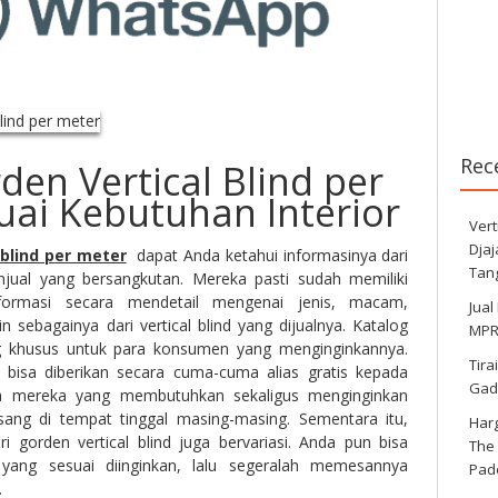
Rec
en Vertical Blind per
uai Kebutuhan Interior
Vert
Dja
 blind per meter
dapat Anda ketahui informasinya dari
Tan
njual yang bersangkutan. Mereka pasti sudah memiliki
nformasi secara mendetail mengenai jenis, macam,
Jual
ain sebagainya dari vertical blind yang dijualnya. Katalog
MPR 
 khusus untuk para konsumen yang menginginkannya.
Tira
g bisa diberikan secara cuma-cuma alias gratis kepada
Gad
a mereka yang membutuhkan sekaligus menginginkan
pasang di tempat tinggal masing-masing. Sementara itu,
Harg
i gorden vertical blind juga bervariasi. Anda pun bisa
The
yang sesuai diinginkan, lalu segeralah memesannya
Pad
.