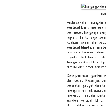
Har
Anda sekalian mungkin 
vertical blind meteran
per meter, harganya sanga
rupiah. Tentu saja sem
kualitasnya semakin bag
vertical blind per mete
lain saja karena belum
inginkan. Ketahui terlebi
harga vertical blind 
dimiliki oleh produsen vert
Cara pemesan gorden ver
dan cepat. Pasalnya, p
peralatan gadget dan te
mengirim e-mail, atau ca
merespon segala perta
gorden vertical blin
dimudahkan dalam memasan