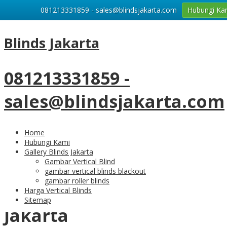
081213331859 - sales@blindsjakarta.com
Hubungi Ka
29
Aug
Blinds Jakarta
Harga Gorden Jendela Kantor
dengan Model Favorit Vertical
081213331859 -
Blind
sales@blindsjakarta.com
Home
Hubungi Kami
Gallery Blinds Jakarta
Gambar Vertical Blind
Harga Gorden Jendela
gambar vertical blinds blackout
gambar roller blinds
Kantor
untuk Daerah
Harga Vertical Blinds
Sitemap
Jakarta