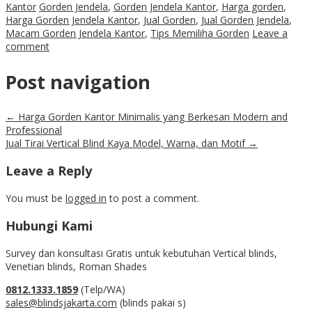
Kantor
Gorden Jendela
,
Gorden Jendela Kantor
,
Harga gorden
,
Harga Gorden Jendela Kantor
,
Jual Gorden
,
Jual Gorden Jendela
,
Macam Gorden Jendela Kantor
,
Tips Memiliha Gorden
Leave a
comment
Post navigation
←
Harga Gorden Kantor Minimalis yang Berkesan Modern and
Professional
Jual Tirai Vertical Blind Kaya Model, Warna, dan Motif
→
Leave a Reply
You must be
logged in
to post a comment.
Hubungi Kami
Survey dan konsultasi Gratis untuk kebutuhan Vertical blinds,
Venetian blinds, Roman Shades
0812.1333.1859
(Telp/WA)
sales@blindsjakarta.com
(blinds pakai s)