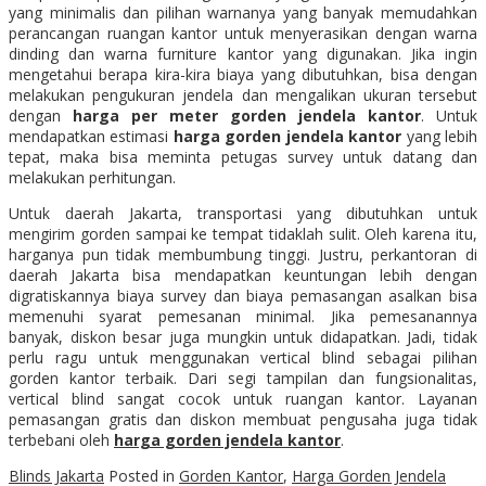
yang minimalis dan pilihan warnanya yang banyak memudahkan
perancangan ruangan kantor untuk menyerasikan dengan warna
dinding dan warna furniture kantor yang digunakan. Jika ingin
mengetahui berapa kira-kira biaya yang dibutuhkan, bisa dengan
melakukan pengukuran jendela dan mengalikan ukuran tersebut
dengan
harga
per meter
gorden jendela kantor
. Untuk
mendapatkan estimasi
harga gorden jendela kantor
yang lebih
tepat, maka bisa meminta petugas survey untuk datang dan
melakukan perhitungan.
Untuk daerah Jakarta, transportasi yang dibutuhkan untuk
mengirim gorden sampai ke tempat tidaklah sulit. Oleh karena itu,
harganya pun tidak membumbung tinggi. Justru, perkantoran di
daerah Jakarta bisa mendapatkan keuntungan lebih dengan
digratiskannya biaya survey dan biaya pemasangan asalkan bisa
memenuhi syarat pemesanan minimal. Jika pemesanannya
banyak, diskon besar juga mungkin untuk didapatkan. Jadi, tidak
perlu ragu untuk menggunakan vertical blind sebagai pilihan
gorden kantor terbaik. Dari segi tampilan dan fungsionalitas,
vertical blind sangat cocok untuk ruangan kantor. Layanan
pemasangan gratis dan diskon membuat pengusaha juga tidak
terbebani oleh
harga gorden jendela kantor
.
Blinds Jakarta
Posted in
Gorden Kantor
,
Harga Gorden Jendela