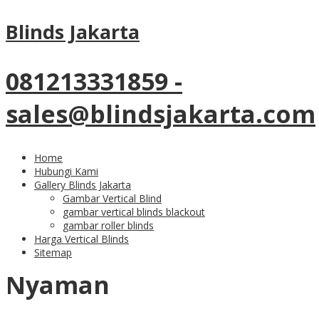
19
Aug
Blinds Jakarta
Gorden Kantor Murah Dengan
Bahan Berkualitas
081213331859 -
sales@blindsjakarta.com
Home
roman shades, roller blinds, vertical blinds pesan
Hubungi Kami
online disini
Gallery Blinds Jakarta
Gambar Vertical Blind
Gorden Kantor Murah
gambar vertical blinds blackout
gambar roller blinds
Harga Vertical Blinds
Untuk Ruang Yang
Sitemap
Nyaman