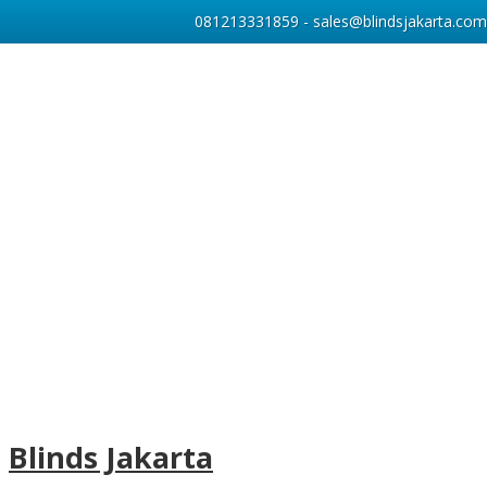
081213331859 - sales@blindsjakarta.com
Category Archives:
Venetian
Blinds Jakarta
Blinds Deluxe Slatting SP 011