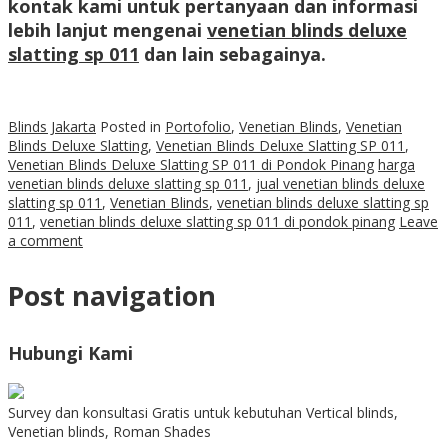
kontak kami untuk pertanyaan dan informasi
lebih lanjut mengenai
venetian blinds deluxe
slatting sp 011
dan lain sebagainya.
Blinds Jakarta
Posted in
Portofolio
,
Venetian Blinds
,
Venetian
Blinds Deluxe Slatting
,
Venetian Blinds Deluxe Slatting SP 011
,
Venetian Blinds Deluxe Slatting SP 011 di Pondok Pinang
harga
venetian blinds deluxe slatting sp 011
,
jual venetian blinds deluxe
slatting sp 011
,
Venetian Blinds
,
venetian blinds deluxe slatting sp
011
,
venetian blinds deluxe slatting sp 011 di pondok pinang
Leave
a comment
Post navigation
Hubungi Kami
Survey dan konsultasi Gratis untuk kebutuhan Vertical blinds,
Venetian blinds, Roman Shades