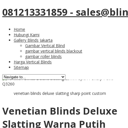
081213331859 - sales@bli
02
Oct
Produksi Venetian
Home
Hubungi Kami
Blinds Deluxe Slatting SP
Gallery Blinds Jakarta
Gambar Vertical Blind
gambar vertical blinds blackout
011 Di Pondok Pinang
gambar roller blinds
Harga Vertical Blinds
Sitemap
venetian blinds deluxe slatting sharp point custom
Venetian Blinds Deluxe
Slatting Warna Putih