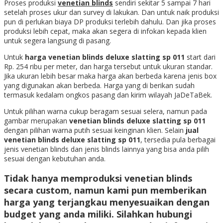
Proses produksi
venetian blinds
sendiri sekitar 5 sampai 7 hari
setelah proses ukur dan survey di lakukan. Dan untuk naik produksi
pun di perlukan biaya DP produksi terlebih dahulu. Dan jika proses
produksi lebih cepat, maka akan segera di infokan kepada klien
untuk segera langsung di pasang.
Untuk
harga venetian blinds deluxe slatting sp 011
start dari
Rp. 254 ribu per meter, dan harga tersebut untuk ukuran standar.
Jika ukuran lebih besar maka harga akan berbeda karena jenis box
yang digunakan akan berbeda. Harga yang di berikan sudah
termasuk kedalam ongkos pasang dan kirim wilayah JaDeTaBek.
Untuk pilihan warna cukup beragam sesuai selera, namun pada
gambar merupakan
venetian blinds deluxe slatting sp 011
dengan pilihan warna putih sesuai keinginan klien. Selain
jual
venetian blinds deluxe slatting sp 011
, tersedia pula berbagai
jenis venetian blinds dan jenis blinds lainnya yang bisa anda pilih
sesuai dengan kebutuhan anda.
Tidak hanya memproduksi venetian blinds
secara custom, namun kami pun memberikan
harga yang terjangkau menyesuaikan dengan
budget yang anda miliki. Silahkan hubungi