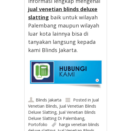
informasi lengkap mengenai
jual venetian blinds deluxe
slatting
baik untuk wilayah
Palembang maupun wilayah
luar kota lainnya bisa di
tanyakan langsung kepada
kami Blinds Jakarta.
Blinds Jakarta
Posted in
Jual
Venetian Blinds
,
Jual Venetian Blinds
Deluxe Slatting
,
Jual Venetian Blinds
Deluxe Slatting Di Palembang
,
Portofolio
harga venetian blinds
deluxe slatting
,
Jual Venetian Blinds
,