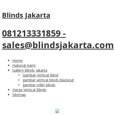
Category Archives:
Contoh
Blinds Jakarta
Gorden Kantor
081213331859 -
19
May
sales@blindsjakarta.com
Contoh Gorden Kantor
Model Horizontal
Home
Hubungi Kami
Pasang Di Komplek
Gallery Blinds Jakarta
Gambar Vertical Blind
gambar vertical blinds blackout
Pergudangan Infinia
gambar roller blinds
Harga Vertical Blinds
Tebet
Sitemap