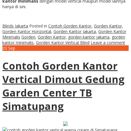
kantor minimalis
dengan model vertical maupun model lainnya
hanya di sini.
Blinds Jakarta
Posted in
Contoh Gorden Kantor
,
Gorden Kantor
,
Gorden Kantor Horizontal
,
Gorden Kantor Jakarta
,
Gorden Kantor
Minimalis
Gorden
,
Gorden Kantor
,
gorden kantor jakarta
,
gorden
kantor minimalis
,
Gorden Kantor Vertical Blind
Leave a comment
03
Sep
Contoh Gorden Kantor
Vertical Dimout Gedung
Garden Center TB
Simatupang