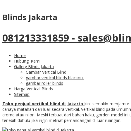
Tag Archives:
Toko Penjual Vertik
Blinds Jakarta
26
Aug
081213331859 - sales@bli
Toko Penjual Vertikal Bli
Home
Hubungi Kami
Gallery Blinds Jakarta
Gambar Vertical Blind
gambar vertical blinds blackout
Toko Penjual Vertikal Bl
gambar roller blinds
Harga Vertical Blinds
Sitemap
Toko penjual vertikal blind di Jakarta
kini semakin menjamur 
cahaya matahari dari luar secara vertikal. Vertikal blind pada u
crome atau nilon. Meski terbuat dari bahan kaku, gorden model in
terlebih dahulu jika ingin melihat pemandangan di luar ruangan.