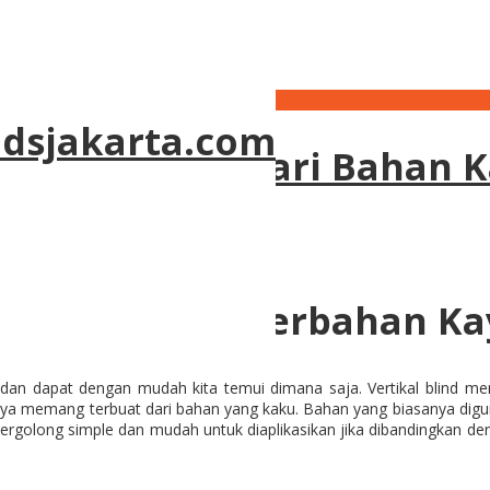
al Blind di Jakarta
ndsjakarta.com
nd di Jakarta Dari Bahan 
ind di Jakarta Berbahan K
dan dapat dengan mudah kita temui dimana saja. Vertikal blind 
mumnya memang terbuat dari bahan yang kaku. Bahan yang biasanya dig
i tergolong simple dan mudah untuk diaplikasikan jika dibandingkan