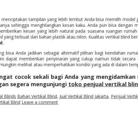
menciptakan tampilan yang lebih lembut Anda bisa memilih model g
nya sehingga menghilangkan kesan kaku. Anda pun bisa dengan m
 memberikan kesan yang lebih natural pada suasana ruangan rum
ng terbuat dari bahan plastik atau nilon. Kualitas vertikal blind ber
d.
ng bisa Anda jadikan sebagai alternatif pilihan bagi keindahan ru
 ini dapat memberikan penyinaran yang cukup namun tidak secar
g mungkin melihat atau memperhatikan kondisi yang ada di dalam temp
i sangat cocok sekali bagi Anda yang mengidam
ngan segera mengunjungi
toko penjual vertikal blin
al Blinds
Bahan Vertikal Blind
,
Jual Vertikal Blind Jakarta
,
Penjual Vertik
tikal Blind
Leave a comment