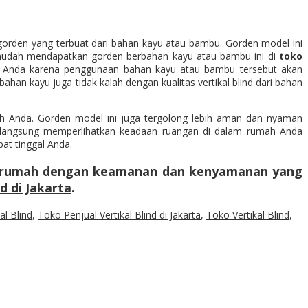
orden yang terbuat dari bahan kayu atau bambu. Gorden model ini
udah mendapatkan gorden berbahan kayu atau bambu ini di
toko
ah Anda karena penggunaan bahan kayu atau bambu tersebut akan
bahan kayu juga tidak kalah dengan kualitas vertikal blind dari bahan
mah Anda. Gorden model ini juga tergolong lebih aman dan nyaman
a langsung memperlihatkan keadaan ruangan di dalam rumah Anda
at tinggal Anda.
kan rumah dengan keamanan dan kenyamanan yang
d di Jakarta
.
al Blind
,
Toko Penjual Vertikal Blind di Jakarta
,
Toko Vertikal Blind
,