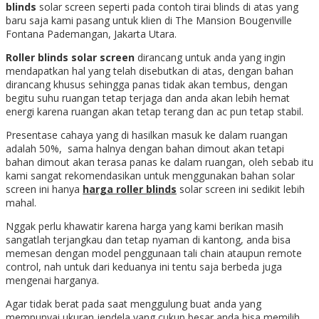
blinds
solar screen seperti pada contoh tirai blinds di atas yang
baru saja kami pasang untuk klien di The Mansion Bougenville
Fontana Pademangan, Jakarta Utara.
Roller blinds solar screen
dirancang untuk anda yang ingin
mendapatkan hal yang telah disebutkan di atas, dengan bahan
dirancang khusus sehingga panas tidak akan tembus, dengan
begitu suhu ruangan tetap terjaga dan anda akan lebih hemat
energi karena ruangan akan tetap terang dan ac pun tetap stabil.
Presentase cahaya yang di hasilkan masuk ke dalam ruangan
adalah 50%, sama halnya dengan bahan dimout akan tetapi
bahan dimout akan terasa panas ke dalam ruangan, oleh sebab itu
kami sangat rekomendasikan untuk menggunakan bahan solar
screen ini hanya
harga roller blinds
solar screen ini sedikit lebih
mahal.
Nggak perlu khawatir karena harga yang kami berikan masih
sangatlah terjangkau dan tetap nyaman di kantong, anda bisa
memesan dengan model penggunaan tali chain ataupun remote
control, nah untuk dari keduanya ini tentu saja berbeda juga
mengenai harganya.
Agar tidak berat pada saat menggulung buat anda yang
mempunyai ukuran jendela yang cukup besar anda bisa memilih