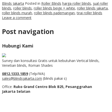
Blinds Jakarta
Posted in
Roller Blinds
harga roller blinds
,
jual roller
blinds
,
roller blinds
,
roller blinds beige + white
,
roller blinds jakarta
,
roller blinds murah
,
roller blinds pademangan
,
tirai roller blinds
Leave a comment
Post navigation
Hubungi Kami
Survey dan konsultasi Gratis untuk kebutuhan Vertical blinds,
Venetian blinds, Roman Shades
0812.1333.1859
(Telp/WA)
sales@blindsjakarta.com
(blinds pakai s)
Office:
Ruko Grand Centro Blok B25, Pesanggrahan
Jakarta Selatan