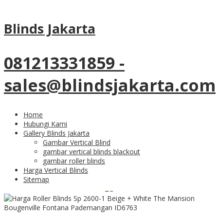
Tag Archives:
roller blinds beige
Blinds Jakarta
+ white
081213331859 -
18
Jan
sales@blindsjakarta.com
Harga Roller Blinds Sp
2600-1 Beige + White The
Home
Hubungi Kami
Mansion Bougenville
Gallery Blinds Jakarta
Gambar Vertical Blind
gambar vertical blinds blackout
Fontana Pademangan
gambar roller blinds
Harga Vertical Blinds
Sitemap