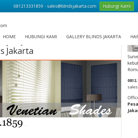
081213331859 - sales@blindsjakarta.com
Hubungi Kami
ooden blinds di jakarta
Hub
.com
HOME
HUBUNGI KAMI
GALLERY BLINDS JAKARTA
HAR
mpat Jual Wooden Blinds
s Jakarta
Surve
kebut
Roma
0812.
sales
Offic
Pes
Jaka