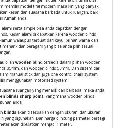
 anda dapatkan dengan mudah karena blinds ini bisa
am memilih model tirai modern masa kini yang banyak
kan kesan dan suasana berbeda untuk ruangan, baik
un rumah anda.
h alami serta simple bisa anda dapatkan dengan
ds. Kesan alami di dapatkan karena wooden blinds
Namun walaupun terbuat dari kayu, pilihan warna dari
 menarik dan beragam yang bisa anda pilih sesuai
angan.
tau bilah
wooden blind
tersedia dalam pilihan wooden
nds 35mm, dan wooden blinds 50mm. Dan sistem dari
alam manual stick dan juga one control chain system.
ilih menggunakan motorized system.
i suasana ruangan yang menarik dan berbeda, maka anda
n blinds sharp point
. Yang mana wooden blinds
utuhan anda.
n blinds
akan disesuaikan dengan ukuran, dan ukuran
ain yang digunakan. Dan harga di hitung permeter persegi
meter akan dibulatkan menjadi 1 meter.