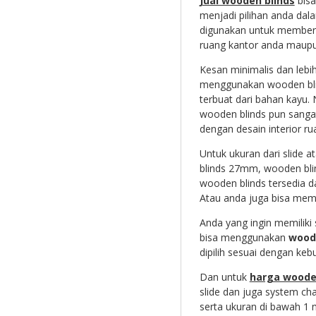
Jual wooden blinds
bisa
menjadi pilihan anda dal
digunakan untuk memberi
ruang kantor anda maup
Kesan minimalis dan lebi
menggunakan wooden blin
terbuat dari bahan kayu. 
wooden blinds pun sangat
dengan desain interior ru
Untuk ukuran dari slide a
blinds 27mm, wooden bli
wooden blinds tersedia d
Atau anda juga bisa mem
Anda yang ingin memilik
bisa menggunakan
woode
dipilih sesuai dengan keb
Dan untuk
harga woode
slide dan juga system ch
serta ukuran di bawah 1 