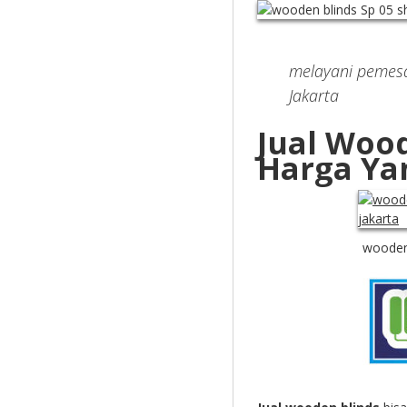
melayani pemesa
Jakarta
Jual Woo
Harga Ya
wooden 