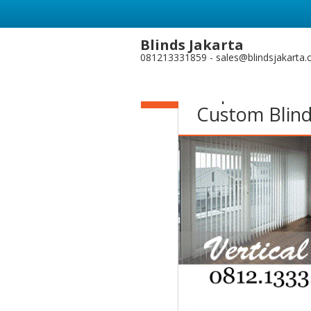
Tag Archives:
jual w
Blinds Jakarta
081213331859 - sales@blindsjakarta
24
Dapatkan Te
NOV
Custom Blind