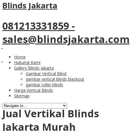
Tag Archives:
jual vertikal
Blinds Jakarta
blinds jakarta
081213331859 -
02
Sep
sales@blindsjakarta.com
Jual Vertikal Blinds
Jakarta
Home
Hubungi Kami
Gallery Blinds Jakarta
Gambar Vertical Blind
gambar vertical blinds blackout
gambar roller blinds
roman shades dan venetian blinds dengan
Harga Vertical Blinds
pemesanan custom
Sitemap
Jual Vertikal Blinds
Jakarta Murah