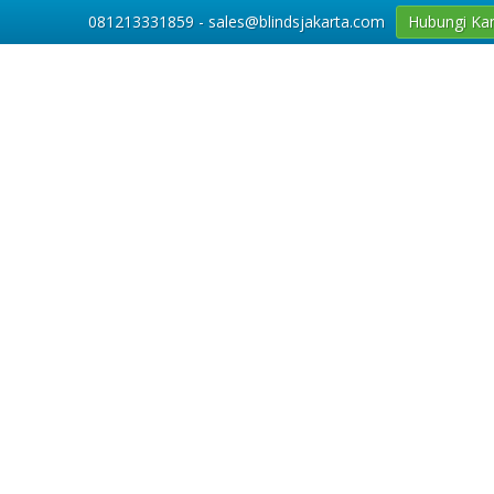
081213331859 - sales@blindsjakarta.com
Hubungi Ka