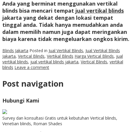
Anda yang berminat menggunakan vertikal
blinds bisa mencari tempat
jual vertikal blinds
jakarta yang dekat dengan lokasi tempat
tinggal anda. Tidak hanya memudahkan anda
dalam memilih namun juga dapat meringankan
biaya karena tidak mengeluarkan ongkos kirim.
Blinds Jakarta
Posted in
Jual Vertikal Blinds
,
Jual Vertikal Blinds
Jakarta
,
Vertical Blinds
,
Vertikal Blinds
Harga Vertical Blinds
,
jual
vertikal blinds
,
jual vertikal blinds jakarta
,
Vertical Blinds
,
vertikal
blinds
Leave a comment
Post navigation
Hubungi Kami
Survey dan konsultasi Gratis untuk kebutuhan Vertical blinds,
Venetian blinds, Roman Shades