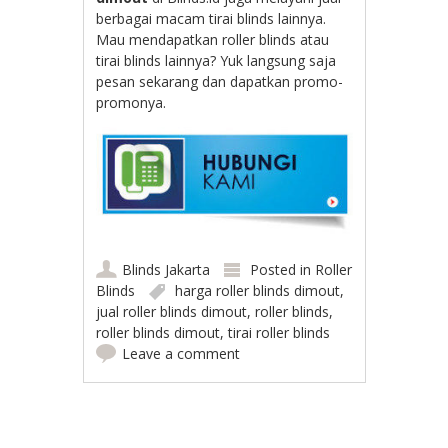
berbagai macam tirai blinds lainnya.
Mau mendapatkan roller blinds atau
tirai blinds lainnya? Yuk langsung saja
pesan sekarang dan dapatkan promo-
promonya.
Blinds Jakarta
Posted in
Roller
Blinds
harga roller blinds dimout
,
jual roller blinds dimout
,
roller blinds
,
roller blinds dimout
,
tirai roller blinds
Leave a comment