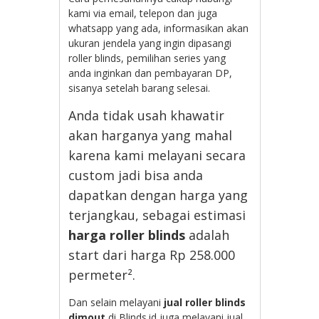
kami via email, telepon dan juga
whatsapp yang ada, informasikan akan
ukuran jendela yang ingin dipasangi
roller blinds, pemilihan series yang
anda inginkan dan pembayaran DP,
sisanya setelah barang selesai.
Anda tidak usah khawatir
akan harganya yang mahal
karena kami melayani secara
custom jadi bisa anda
dapatkan dengan harga yang
terjangkau, sebagai estimasi
harga roller blinds
adalah
start dari harga Rp 258.000
permeter².
Dan selain melayani
jual roller blinds
dimout
di Blinds.id juga melayani jual