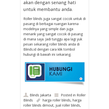
akan dengan senang hati
untuk membantu anda.
Roller blinds juga sangat cocok untuk di
pasang di berbagai ruangan karena
modelnya yang simple dan juga
menarik yang sangat cocok di pasang
di mana saja. Jadi tunggu apa lagi yuk
pesan sekarang roller blinds anda di
Blinds.id dengan cara klik tombol
hubungi di bawah ini sekarang.
Blinds Jakarta
Posted in
Roller
Blinds
harga roller blinds
,
harga
roller blinds dimout
,
jual roller blinds
,