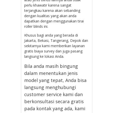
perlu khawatir karena sangat
terjangkau karena akan sebanding
dengan kualitas yang akan anda
dapatkan dengan menggunakan tirai
roller blinds ini.
Khusus bagi anda yang berada di
Jakarta, Bekasi, Tangerang, Depok dan
sekitarnya kami memberikan layanan
gratis biaya survey dan juga pasang
langsung ke lokasi Anda.
Bila anda masih bingung
dalam menentukan jenis
model yang tepat, Anda bisa
langsung menghubungi
customer service kami dan
berkonsultasi secara gratis
pada kontak yang ada, kami