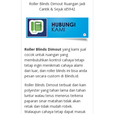
Roller Blinds Dimout Ruangan Jadi
Cantik & Sejuk id5942
Roller Blinds Dimout
yang kami jual
cocok untuk ruangan yang
membutuhkan kontrol cahaya tetapi
tetap ingin menikmati cahaya alami
dari luar, dan roller blinds ini bisa anda
pesan secara custom di Blinds.id.
Roller Blinds Dimout terbuat dari kain
polyester yang tahan lama dan tahan
luntur walau terus menerus terkena
paparan sinar matahari tidak akan
retak dan tidak mudah robek.
Walaupun cahaya tetap dapat masuk