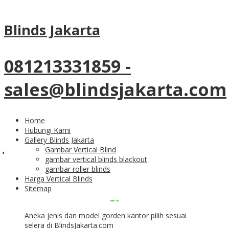
Tag Archives:
gorden kantor
Blinds Jakarta
tarik di Bekasi
081213331859 -
22
Apr
sales@blindsjakarta.com
Model Gorden Kantor
Tarik Pasang Di
Home
Hubungi Kami
Jababeka Cikarang
Gallery Blinds Jakarta
Gambar Vertical Blind
gambar vertical blinds blackout
Bekasi
gambar roller blinds
Harga Vertical Blinds
Sitemap
Aneka jenis dan model gorden kantor pilih sesuai
selera di BlindsJakarta.com