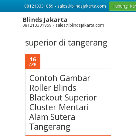
081213331859 - sales@blindsjakarta.com
Hubungi Ka
Blinds Jakarta
Tag Archives:
gambar
081213331859 - sales@blindsjakarta.com
roller blinds blackout
superior di tangerang
16
APR
Contoh Gambar
Roller Blinds
Blackout Superior
Cluster Mentari
Alam Sutera
Tangerang