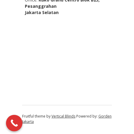
Pesanggrahan
Jakarta Selatan
Fruitful theme by
Vertical Blinds
Powered by:
Gorden
Jakarta