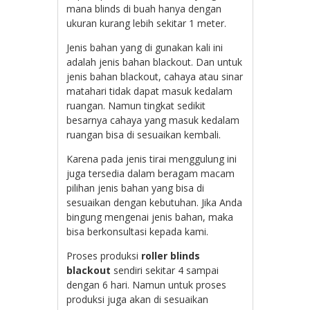
mana blinds di buah hanya dengan
ukuran kurang lebih sekitar 1 meter.
Jenis bahan yang di gunakan kali ini
adalah jenis bahan blackout. Dan untuk
jenis bahan blackout, cahaya atau sinar
matahari tidak dapat masuk kedalam
ruangan. Namun tingkat sedikit
besarnya cahaya yang masuk kedalam
ruangan bisa di sesuaikan kembali.
Karena pada jenis tirai menggulung ini
juga tersedia dalam beragam macam
pilihan jenis bahan yang bisa di
sesuaikan dengan kebutuhan. Jika Anda
bingung mengenai jenis bahan, maka
bisa berkonsultasi kepada kami.
Proses produksi
roller blinds
blackout
sendiri sekitar 4 sampai
dengan 6 hari. Namun untuk proses
produksi juga akan di sesuaikan